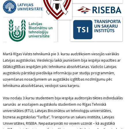
Martā Rīgas Valsts tehnikumā pie 3. kursu audzēkņiem viesojās vairākās
Latvijas augstskolas. Vieslekciju laikā jauniešiem bija iespēja iepazīties ar
tālākizglītības iespējām pēc tehnikuma absolvēšanas. Vadošo Latvijas
augstskolu pārstāvji piedāvāja informāciju par studiju programmām,
uzņemšanas nosacījumiem un augstākās izglītības nozīmīgumu pēc
tehnikuma absolvēšanas, veidojot savu karjeru.
Visu nodaļu 3.kursu studentiem bija iespēja auditorijās tikties individuālās
sarunās ar esošajiem augstskolu studentiem no Rīgas Tehniskā
universitātes (RTU), Latvijas Biozinātņu un tehnoloģiju universitātes,
biznesa augstskolas “Turība”, Transporta un sakaru institūta, Latvijas
Universitātes, RISEBA. Nepastarpināti no viņiem uzzināt – kā augstākā