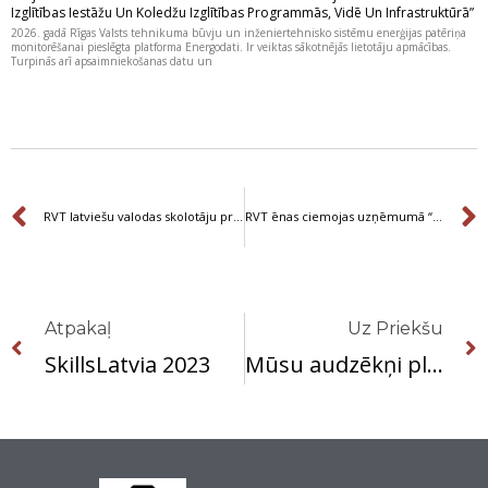
Izglītības Iestāžu Un Koledžu Izglītības Programmās, Vidē Un Infrastruktūrā”
2026. gadā Rīgas Valsts tehnikuma būvju un inženiertehnisko sistēmu enerģijas patēriņa
monitorēšanai pieslēgta platforma Energodati. Ir veiktas sākotnējās lietotāju apmācības.
Turpinās arī apsaimniekošanas datu un
Prev
RVT latviešu valodas skolotāju profesionālā pilnveide Kuldīgas Tehnoloģiju un tūrisma tehnikumā
RVT ēnas ciemojas uzņēmumā “POLAP”
Prev
Atpakaļ
Uz Priekšu
SkillsLatvia 2023
Mūsu audzēkņi plūc laurus konkursā Lietuvā