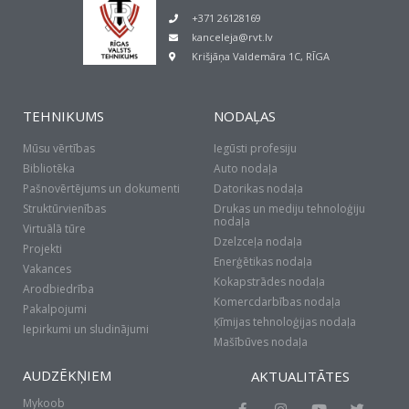
+371 26128169
kanceleja@rvt.lv
Krišjāņa Valdemāra 1C, RĪGA
TEHNIKUMS
NODAĻAS
Mūsu vērtības
Iegūsti profesiju
Bibliotēka
Auto nodaļa
Pašnovērtējums un dokumenti
Datorikas nodaļa
Struktūrvienības
Drukas un mediju tehnoloģiju
nodaļa
Virtuālā tūre
Dzelzceļa nodaļa
Projekti
Enerģētikas nodaļa
Vakances
Kokapstrādes nodaļa
Arodbiedrība
Komercdarbības nodaļa
Pakalpojumi
Ķīmijas tehnoloģijas nodaļa
Iepirkumi un sludinājumi
Mašībūves nodaļa
AUDZĒKŅIEM
AKTUALITĀTES
Mykoob
F
I
Y
T