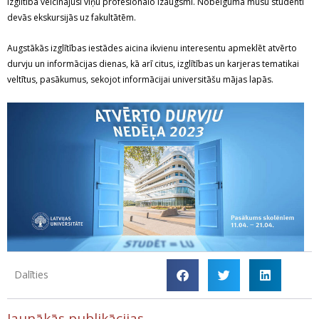
izglītība veicinājusi viņu profesionālo izaugsmi. Nobeigumā mūsu studenti
devās ekskursijās uz fakultātēm.
Augstākās izglītības iestādes aicina ikvienu interesentu apmeklēt atvērto
durvju un informācijas dienas, kā arī citus, izglītības un karjeras tematikai
veltītus, pasākumus, sekojot informācijai universitāšu mājas lapās.
Dalīties
Jaunākās publikācijas