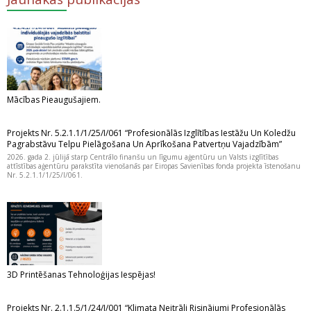
Mācības Pieaugušajiem.
Projekts Nr. 5.2.1.1/1/25/I/061 “Profesionālās Izglītības Iestāžu Un Koledžu
Pagrabstāvu Telpu Pielāgošana Un Aprīkošana Patvertņu Vajadzībām”
2026. gada 2. jūlijā starp Centrālo finanšu un līgumu aģentūru un Valsts izglītības
attīstības aģentūru parakstīta vienošanās par Eiropas Savienības fonda projekta īstenošanu
Nr. 5.2.1.1/1/25/I/061.
3D Printēšanas Tehnoloģijas Iespējas!
Projekts Nr. 2.1.1.5/1/24/I/001 “Klimata Neitrāli Risinājumi Profesionālās