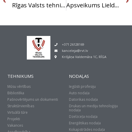
Rīgas Valsts tehnikuma audzēkņu sasniegumi vispārizglītojošo mācību priekšmetu olimpiādēs
Apsveikums Lieldienās!
+371 26128169
kanceleja@rvt.lv
Krišjāņa Valdemāra 1C, RĪGA
TEHNIKUMS
NODAĻAS
Mūsu vērtības
Iegūsti profesiju
Bibliotēka
Auto nodaļa
Pašnovērtējums un dokumenti
Datorikas nodaļa
Struktūrvienības
Drukas un mediju tehnoloģiju
nodaļa
Virtuālā tūre
Dzelzceļa nodaļa
Projekti
Enerģētikas nodaļa
Vakances
Kokapstrādes nodaļa
Arodbiedrība