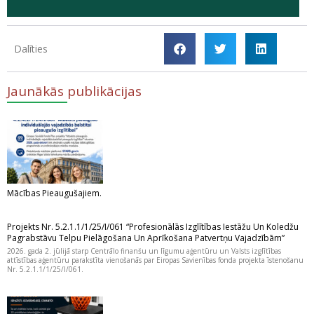
Dalīties
Jaunākās publikācijas
Mācības Pieaugušajiem.
Projekts Nr. 5.2.1.1/1/25/I/061 “Profesionālās Izglītības Iestāžu Un Koledžu
Pagrabstāvu Telpu Pielāgošana Un Aprīkošana Patvertņu Vajadzībām”
2026. gada 2. jūlijā starp Centrālo finanšu un līgumu aģentūru un Valsts izglītības
attīstības aģentūru parakstīta vienošanās par Eiropas Savienības fonda projekta īstenošanu
Nr. 5.2.1.1/1/25/I/061.