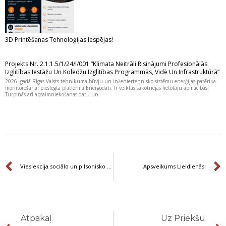
3D Printēšanas Tehnoloģijas Iespējas!
Projekts Nr. 2.1.1.5/1/24/I/001 “Klimata Neitrāli Risinājumi Profesionālās
Izglītības Iestāžu Un Koledžu Izglītības Programmās, Vidē Un Infrastruktūrā”
2026. gadā Rīgas Valsts tehnikuma būvju un inženiertehnisko sistēmu enerģijas patēriņa
monitorēšanai pieslēgta platforma Energodati. Ir veiktas sākotnējās lietotāju apmācības.
Turpinās arī apsaimniekošanas datu un
Prev
Vieslekcija sociālo un pilsonisko tiesību jomā “Profesija – krāpnieks. Ko tas nozīmē?”
Apsveikums Lieldienās!
Prev
Atpakaļ
Uz Priekšu