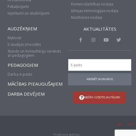
Komercdarbības nodaļa
Pakalpojumi
Ķīmijas tehnoloģijas nodaļa
Iepirkumi un sludinājumi
Mašībūves nodaļa
AUDZĒKŅIEM
AKTUALITĀTES
Mykoob
F
I
Y
T
a
n
o
w
E-studijas (moodle)
c
s
u
i
Stundu un konsultāciju saraksts
e
t
t
t
ar pedagogiem
b
a
u
t
Email
o
g
b
e
PEDAGOGIEM
o
r
e
r
k
a
Darba e-pasts
-
m
ABONĒT JAUNUMUS
f
MĀCĪBAS PIEAUGUŠAJIEM
DARBA DEVĒJIEM
BIEŽĀK UZDOTIE JAUTĀJUMI
EN
LV
Privātuma politika