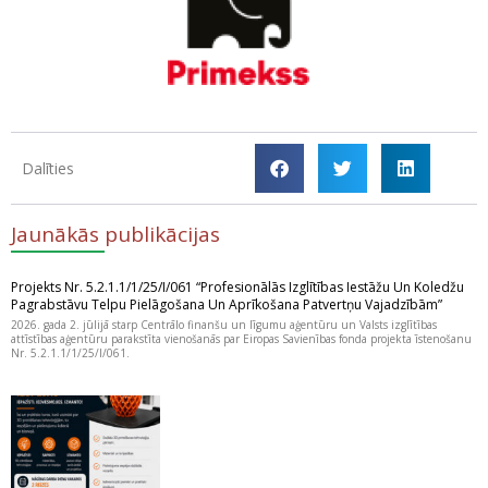
Dalīties
Jaunākās publikācijas
Projekts Nr. 5.2.1.1/1/25/I/061 “Profesionālās Izglītības Iestāžu Un Koledžu
Pagrabstāvu Telpu Pielāgošana Un Aprīkošana Patvertņu Vajadzībām”
2026. gada 2. jūlijā starp Centrālo finanšu un līgumu aģentūru un Valsts izglītības
attīstības aģentūru parakstīta vienošanās par Eiropas Savienības fonda projekta īstenošanu
Nr. 5.2.1.1/1/25/I/061.