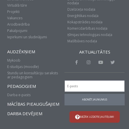
nodaļa
Virtuālā tūre
Dzelzceļa nodaļa
Projekti
Enerģētikas nodaļa
Vakances
Kokapstrādes nodaļa
Arodbiedrība
Komercdarbības nodaļa
Pakalpojumi
Ķīmijas tehnoloģijas nodaļa
Iepirkumi un sludinājumi
Mašībūves nodaļa
AUDZĒKŅIEM
AKTUALITĀTES
Mykoob
F
I
Y
T
a
n
o
w
E-studijas (moodle)
c
s
u
i
Stundu un konsultāciju saraksts
e
t
t
t
ar pedagogiem
b
a
u
t
Email
o
g
b
e
PEDAGOGIEM
o
r
e
r
k
a
Darba e-pasts
-
m
ABONĒT JAUNUMUS
f
MĀCĪBAS PIEAUGUŠAJIEM
DARBA DEVĒJIEM
BIEŽĀK UZDOTIE JAUTĀJUMI