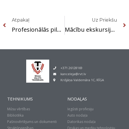
Prev
Atpakaļ
Uz Priekšu
Profesionālās pilnveides seminārs Ķīmijas skolotājiem
Mācību ekskursija uz mākslas galeriju NESTER CUSTOM
+371 26128169
kanceleja@rvt.lv
Krišjāņa Valdemāra 1C, RĪGA
TEHNIKUMS
NODAĻAS
Mūsu vērtības
Iegūsti profesiju
Bibliotēka
Auto nodaļa
Pašnovērtējums un dokumenti
Datorikas nodaļa
Struktūrvienības
Drukas un mediju tehnoloģiju