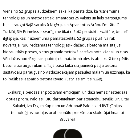
Viena no S2 grupas audzēknēm saka, ka pārsteidza, ka “uzņēmuma
tehnoloģijas un metodes tiek izmantotas 29 valstīs un liels pārsteigums
bija ieraugot šajā sarakstā Nigēriju un Apvienotos Arābu Emirātus”.
Turklāt, SIA Primekss ir svarīga ne tikai ražotā produkta kvalitāte, bet arī
ilgtspēja, kas ir uzņēmuma pamataspekts. S2 grupas puiši vairāk
novērtēja PBIC redzamās tehnoloģijas – dažādus betona maisītājus,
hidrauliskās preses, sietus granulometriskā sastāva noteikšanai un citas.
Vēl dažus audzēkņus iespaidoja klimata kontroles istaba, kurā tiek pētīts
betona paraugu rukums. Tajā pašā laikā citi jaunieši pētīja betona
sastāvdaļu paraugus no visdažādākajām pasaules malām un uzzināja, kā
to īpašības iespaido betona izveidi (Latvijas smiltis
rullē
!).
Ekskursija beidzās ar pozitīvām emocijām, un daži nemaz nesteidzās
doties prom. Paldies PBIC darbiniekiem par atsaucību, sevišķi Dr. Gitai
Sakalei, Ivo Ērglim Kupinam un Adrianai! Paldies arī RVT Ķīmijas
tehnoloģijas nodaļas profesionālo priekšmetu skolotājai Imantai
Brūverei!