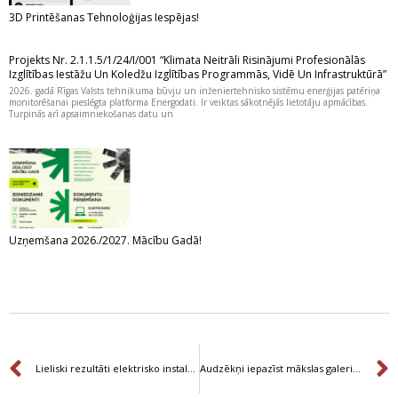
3D Printēšanas Tehnoloģijas Iespējas!
Projekts Nr. 2.1.1.5/1/24/I/001 “Klimata Neitrāli Risinājumi Profesionālās
Izglītības Iestāžu Un Koledžu Izglītības Programmās, Vidē Un Infrastruktūrā”
2026. gadā Rīgas Valsts tehnikuma būvju un inženiertehnisko sistēmu enerģijas patēriņa
monitorēšanai pieslēgta platforma Energodati. Ir veiktas sākotnējās lietotāju apmācības.
Turpinās arī apsaimniekošanas datu un
Uzņemšana 2026./2027. Mācību Gadā!
Prev
Lieliski rezultāti elektrisko instalāciju konkursā
Audzēkņi iepazīst mākslas galeriju “Nester Custom”