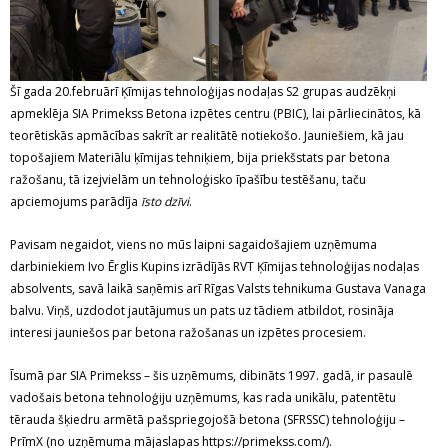
Šī gada 20.februārī Ķīmijas tehnoloģijas nodaļas S2 grupas audzēkņi
apmeklēja SIA Primekss Betona izpētes centru (PBIC), lai pārliecinātos, kā
teorētiskās apmācības sakrīt ar realitātē notiekošo. Jauniešiem, kā jau
topošajiem Materiālu ķīmijas tehniķiem, bija priekšstats par betona
ražošanu, tā izejvielām un tehnoloģisko īpašību testēšanu, taču
apciemojums parādīja
īsto dzīvi
.
Pavisam negaidot, viens no mūs laipni sagaidošajiem uzņēmuma
darbiniekiem Ivo Ērglis Kupins izrādījās RVT Ķīmijas tehnoloģijas nodaļas
absolvents, savā laikā saņēmis arī Rīgas Valsts tehnikuma Gustava Vanaga
balvu. Viņš, uzdodot jautājumus un pats uz tādiem atbildot, rosināja
interesi jauniešos par betona ražošanas un izpētes procesiem.
Īsumā par SIA Primekss – šis uzņēmums, dibināts 1997. gadā, ir pasaulē
vadošais betona tehnoloģiju uzņēmums, kas rada unikālu, patentētu
tērauda šķiedru armētā pašspriegojošā betona (SFRSSC) tehnoloģiju –
PrīmX (no uzņēmuma mājaslapas https://primekss.com/).