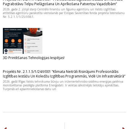
Pagrabstāvu Telpu Pielāgošana Un Aprīkošana Patvertņu Vajadzībām”
2026. gada 2. jūlijā starp Centrālo finanšu un līgumu aģentūru un Valsts izglītības
attīstības aģentūru parakstīta vienošanās par Eiropas Savienības fonda projekta īstenošanu
Nr. 5.2.1.1/1/25/I/061.
3D Printēšanas Tehnoloģijas Iespējas!
Projekts Nr. 2.1.1.5/1/24/I/001 “Klimata Neitrāli Risinājumi Profesionālās
Izglītības Iestāžu Un Koledžu Izglītības Programmās, Vidē Un Infrastruktūrā”
2026. gadā Rīgas Valsts tehnikuma būvju un inženiertehnisko sistēmu enerģijas patēriņa
monitorēšanai pieslēgta platforma Energodati. Ir veiktas sākotnējās lietotāju apmācības.
Turpinās arī apsaimniekošanas datu un