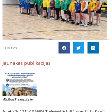
Dalīties
Jaunākās publikācijas
Mācības Pieaugušajiem.
Projekts Nr. 5.2.1.1/1/25/I/061 “Profesionālās Izglītības Iestāžu Un Koledžu