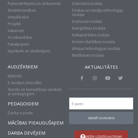
Pašnovērtējums un dokumenti
Datorikas nodaļa
Struktūrvienības
Drukas un mediju tehnoloģiju
nodaļa
Virtuālā tūre
Dzelzceļa nodaļa
Projekti
Enerģētikas nodaļa
Vakances
Kokapstrādes nodaļa
Arodbiedrība
Komercdarbības nodaļa
Pakalpojumi
Ķīmijas tehnoloģijas nodaļa
Iepirkumi un sludinājumi
Mašībūves nodaļa
AUDZĒKŅIEM
AKTUALITĀTES
Mykoob
F
I
Y
T
a
n
o
w
E-studijas (moodle)
c
s
u
i
Stundu un konsultāciju saraksts
e
t
t
t
ar pedagogiem
b
a
u
t
Email
o
g
b
e
PEDAGOGIEM
o
r
e
r
k
a
Darba e-pasts
-
m
ABONĒT JAUNUMUS
f
MĀCĪBAS PIEAUGUŠAJIEM
DARBA DEVĒJIEM
BIEŽĀK UZDOTIE JAUTĀJUMI