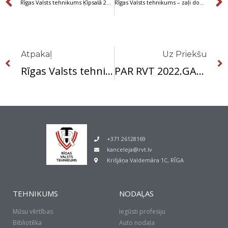
Prev
Rīgas Valsts tehnikums Ķīpsalā 2022. gadā
Rīgas Valsts tehnikums – zaļi domājošs un uzņēmējdarbību attīstošs!
Prev
Atpakaļ
Uz Priekšu
Rīgas Valsts tehnikuma pārstāvjiem panākumi sporta sacensībās
PAR RVT 2022.GADA ČEMPIONIEM BASKETBOLĀ KĻŪST KOMANDA “NEZINU”
+371 26128169
kanceleja@rvt.lv
Krišjāņa Valdemāra 1C, RĪGA
TEHNIKUMS
NODAĻAS
Mūsu vērtības
Iegūsti profesiju
Bibliotēka
Auto nodaļa