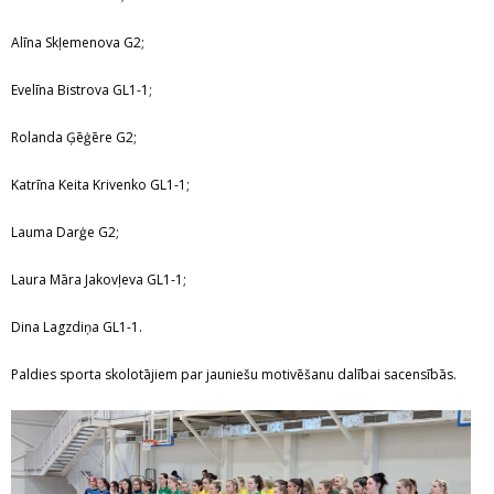
Alīna Skļemenova G2;
Evelīna Bistrova GL1-1;
Rolanda Ģēģēre G2;
Katrīna Keita Krivenko GL1-1;
Lauma Darģe G2;
Laura Māra Jakovļeva GL1-1;
Dina Lagzdiņa GL1-1.
Paldies sporta skolotājiem par jauniešu motivēšanu dalībai sacensībās.