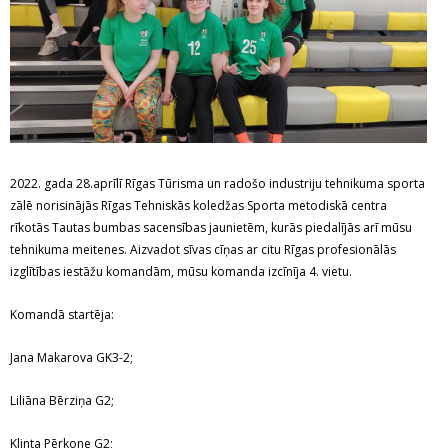
2022. gada 28.aprīlī Rīgas Tūrisma un radošo industriju tehnikuma sporta
zālē norisinājās Rīgas Tehniskās koledžas Sporta metodiskā centra
rīkotās Tautas bumbas sacensības jaunietēm, kurās piedalījās arī mūsu
tehnikuma meitenes. Aizvadot sīvas cīņas ar citu Rīgas profesionālās
izglītības iestāžu komandām, mūsu komanda izcīnīja 4. vietu.
Komandā startēja:
Jana Makarova GK3-2;
Liliāna Bērziņa G2;
Klinta Pērkone G2;