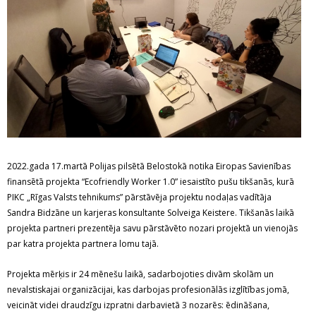
2022.gada 17.martā Polijas pilsētā Belostokā notika Eiropas Savienības
finansētā projekta “Ecofriendly Worker 1.0” iesaistīto pušu tikšanās, kurā
PIKC „Rīgas Valsts tehnikums” pārstāvēja projektu nodaļas vadītāja
Sandra Bidzāne un karjeras konsultante Solveiga Keistere. Tikšanās laikā
projekta partneri prezentēja savu pārstāvēto nozari projektā un vienojās
par katra projekta partnera lomu tajā.
Projekta mērķis ir 24 mēnešu laikā, sadarbojoties divām skolām un
nevalstiskajai organizācijai, kas darbojas profesionālās izglītības jomā,
veicināt videi draudzīgu izpratni darbavietā 3 nozarēs: ēdināšana,