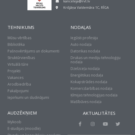
kanceleja@rvt.lv
Krišjāņa Valdemāra 1C, RĪGA
TEHNIKUMS
NODAĻAS
Mūsu vērtības
Iegūsti profesiju
Bibliotēka
Auto nodaļa
Pašnovērtējums un dokumenti
Datorikas nodaļa
Struktūrvienības
Drukas un mediju tehnoloģiju
nodaļa
Virtuālā tūre
Dzelzceļa nodaļa
Projekti
Enerģētikas nodaļa
Vakances
Kokapstrādes nodaļa
Arodbiedrība
Komercdarbības nodaļa
Pakalpojumi
Ķīmijas tehnoloģijas nodaļa
Iepirkumi un sludinājumi
Mašībūves nodaļa
AUDZĒKŅIEM
AKTUALITĀTES
Mykoob
F
I
Y
T
a
n
o
w
E-studijas (moodle)
c
s
u
i