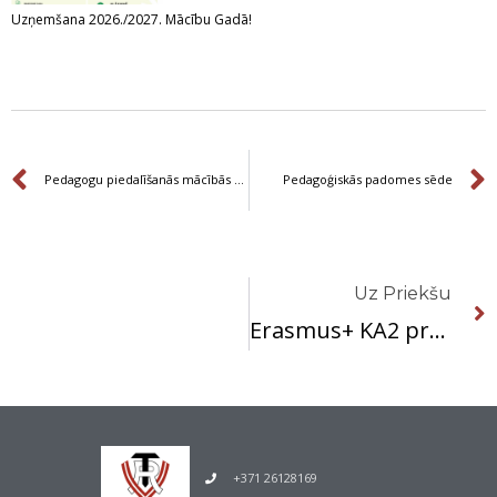
Uzņemšana 2026./2027. Mācību Gadā!
Prev
Pedagogu piedalīšanās mācībās profesionālās izglītības iestādē „Ida-virumaa-Training vocation center”, Narvā, Igaunijā
Pedagoģiskās padomes sēde
Uz Priekšu
Erasmus+ KA2 projekta darba grupas sanāksme
+371 26128169