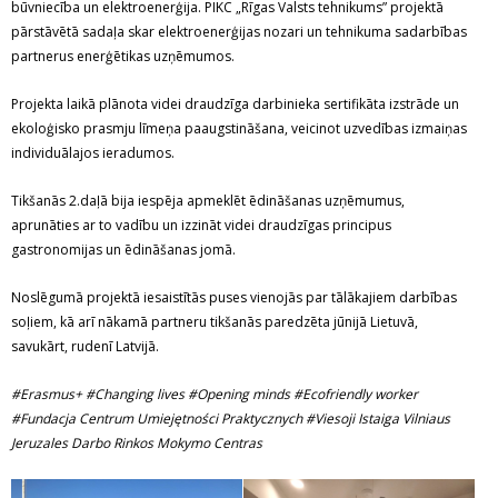
būvniecība un elektroenerģija. PIKC „Rīgas Valsts tehnikums” projektā
pārstāvētā sadaļa skar elektroenerģijas nozari un tehnikuma sadarbības
partnerus enerģētikas uzņēmumos.
Projekta laikā plānota videi draudzīga darbinieka sertifikāta izstrāde un
ekoloģisko prasmju līmeņa paaugstināšana, veicinot uzvedības izmaiņas
individuālajos ieradumos.
Tikšanās 2.daļā bija iespēja apmeklēt ēdināšanas uzņēmumus,
aprunāties ar to vadību un izzināt videi draudzīgas principus
gastronomijas un ēdināšanas jomā.
Noslēgumā projektā iesaistītās puses vienojās par tālākajiem darbības
soļiem, kā arī nākamā partneru tikšanās paredzēta jūnijā Lietuvā,
savukārt, rudenī Latvijā.
#Erasmus+ #Changing lives #Opening minds #Ecofriendly worker
#Fundacja Centrum Umiejętności Praktycznych #Viesoji Istaiga Vilniaus
Jeruzales Darbo Rinkos Mokymo Centras