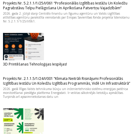
Projekts Nr. 5.2.1.1/1/25/I/061 “Profesionālās Izglītības Iestāžu Un Koledžu
Pagrabstāvu Telpu Pielāgošana Un Aprīkošana Patvertņu Vajadzībām”
2026. gada 2. jūlijā starp Centrālo finanšu un līgumu aģentūru un Valsts izglītības
attīstības aģentūru parakstīta vienošanās par Eiropas Savienības fonda projekta īstenošanu
Nr. 5.2.1.1/1/25/I/061.
3D Printēšanas Tehnoloģijas Iespējas!
Projekts Nr. 2.1.1.5/1/24/I/001 “Klimata Neitrāli Risinājumi Profesionālās
Izglītības Iestāžu Un Koledžu Izglītības Programmās, Vidē Un Infrastruktūrā”
2026. gadā Rīgas Valsts tehnikuma būvju un inženiertehnisko sistēmu enerģijas patēriņa
monitorēšanai pieslēgta platforma Energodati. Ir veiktas sākotnējās lietotāju apmācības.
Turpinās arī apsaimniekošanas datu un