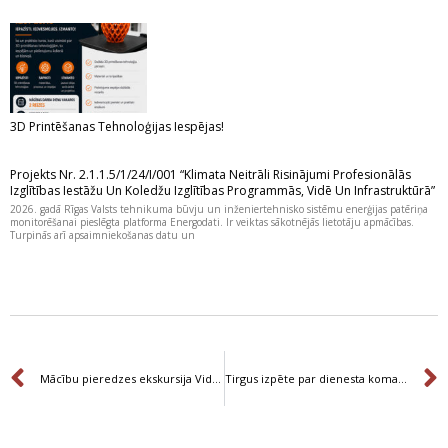
3D Printēšanas Tehnoloģijas Iespējas!
Projekts Nr. 2.1.1.5/1/24/I/001 “Klimata Neitrāli Risinājumi Profesionālās
Izglītības Iestāžu Un Koledžu Izglītības Programmās, Vidē Un Infrastruktūrā”
2026. gadā Rīgas Valsts tehnikuma būvju un inženiertehnisko sistēmu enerģijas patēriņa
monitorēšanai pieslēgta platforma Energodati. Ir veiktas sākotnējās lietotāju apmācības.
Turpinās arī apsaimniekošanas datu un
Prev
Mācību pieredzes ekskursija Vidzemē.
Tirgus izpēte par dienesta komandējumu un darba braucienu nodrošināšanu.
Prev