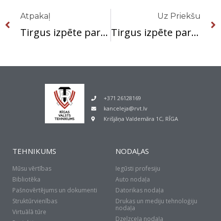
Atpakaļ
Uz Priekšu
Tirgus izpēte par biomasas apkures katla BioFire 600 BC ar biomasas iekraušanas sistēmu (Ražotājs „Herz” Austrija) apkopju veikšanu.
Tirgus izpēte par dienesta komandējumu un darba braucienu nodrošināšanu.
+371 26128169
kanceleja@rvt.lv
Krišjāņa Valdemāra 1C, RĪGA
TEHNIKUMS
NODAĻAS
Mūsu vērtības
Iegūsti profesiju
Bibliotēka
Auto nodaļa
Pašnovērtējums un dokumenti
Datorikas nodaļa
Struktūrvienības
Drukas un mediju tehnoloģiju
nodaļa
Virtuālā tūre
Dzelzceļa nodaļa