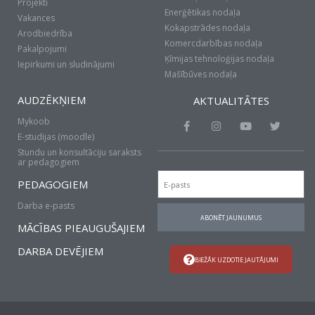
Projekti
Enerģētikas nodaļa
Vakances
Kokapstrādes nodaļa
Arodbiedrība
Komercdarbības nodaļa
Pakalpojumi
Ķīmijas tehnoloģijas nodaļa
Iepirkumi un sludinājumi
Mašībūves nodaļa
AUDZĒKŅIEM
AKTUALITĀTES
Mykoob
F
I
Y
T
a
n
o
w
E-studijas (moodle)
c
s
u
i
Stundu un konsultāciju saraksts
e
t
t
t
ar pedagogiem
b
a
u
t
Email
o
g
b
e
PEDAGOGIEM
o
r
e
r
k
a
Darba e-pasts
-
m
ABONĒT JAUNUMUS
f
MĀCĪBAS PIEAUGUŠAJIEM
DARBA DEVĒJIEM
BIEŽĀK UZDOTIE JAUTĀJUMI