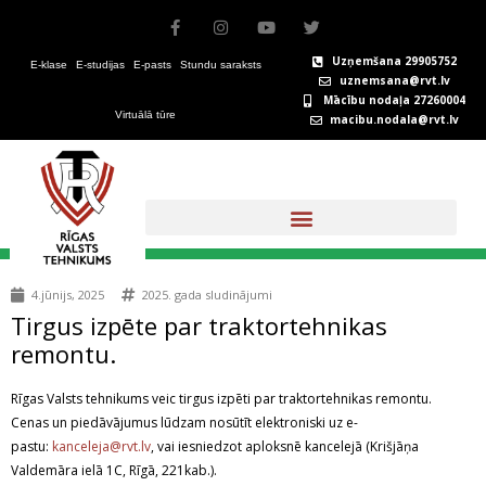
Skip
F
I
Y
T
to
a
n
o
w
c
s
u
i
content
Uzņemšana 29905752
E-klase
E-studijas
E-pasts
Stundu saraksts
e
t
t
t
uznemsana@rvt.lv
b
a
u
t
Mācību nodaļa 27260004
o
g
b
e
Virtuālā tūre
macibu.nodala@rvt.lv
o
r
e
r
k
a
-
m
f
+371 67324146
4.jūnijs, 2025
2025. gada sludinājumi
Tirgus izpēte par traktortehnikas
remontu.
Rīgas Valsts tehnikums veic tirgus izpēti par traktortehnikas remontu.
Cenas un piedāvājumus lūdzam nosūtīt elektroniski uz e-
pastu:
kanceleja@rvt.lv
, vai iesniedzot aploksnē kancelejā (Krišjāņa
Valdemāra ielā 1C, Rīgā, 221kab.).