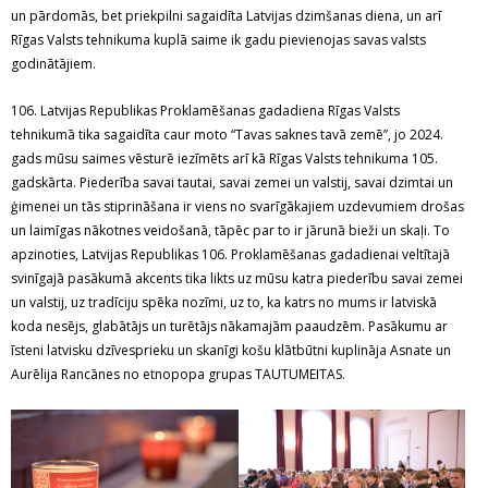
un pārdomās, bet priekpilni sagaidīta Latvijas dzimšanas diena, un arī
Rīgas Valsts tehnikuma kuplā saime ik gadu pievienojas savas valsts
godinātājiem.
106. Latvijas Republikas Proklamēšanas gadadiena Rīgas Valsts
tehnikumā tika sagaidīta caur moto “Tavas saknes tavā zemē”, jo 2024.
gads mūsu saimes vēsturē iezīmēts arī kā Rīgas Valsts tehnikuma 105.
gadskārta. Piederība savai tautai, savai zemei un valstij, savai dzimtai un
ģimenei un tās stiprināšana ir viens no svarīgākajiem uzdevumiem drošas
un laimīgas nākotnes veidošanā, tāpēc par to ir jārunā bieži un skaļi. To
apzinoties, Latvijas Republikas 106. Proklamēšanas gadadienai veltītajā
svinīgajā pasākumā akcents tika likts uz mūsu katra piederību savai zemei
un valstij, uz tradīciju spēka nozīmi, uz to, ka katrs no mums ir latviskā
koda nesējs, glabātājs un turētājs nākamajām paaudzēm. Pasākumu ar
īsteni latvisku dzīvesprieku un skanīgi košu klātbūtni kuplināja Asnate un
Aurēlija Rancānes no etnopopa grupas TAUTUMEITAS.