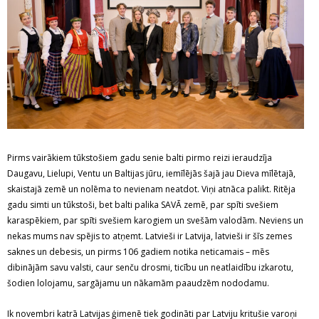
Pirms vairākiem tūkstošiem gadu senie balti pirmo reizi ieraudzīja
Daugavu, Lielupi, Ventu un Baltijas jūru, iemīlējās šajā jau Dieva mīlētajā,
skaistajā zemē un nolēma to nevienam neatdot. Viņi atnāca palikt. Ritēja
gadu simti un tūkstoši, bet balti palika SAVĀ zemē, par spīti svešiem
karaspēkiem, par spīti svešiem karogiem un svešām valodām. Neviens un
nekas mums nav spējis to atņemt. Latvieši ir Latvija, latvieši ir šīs zemes
saknes un debesis, un pirms 106 gadiem notika neticamais – mēs
dibinājām savu valsti, caur senču drosmi, ticību un neatlaidību izkarotu,
šodien lolojamu, sargājamu un nākamām paaudzēm nododamu.
Ik novembri katrā Latvijas ģimenē tiek godināti par Latviju kritušie varoņi