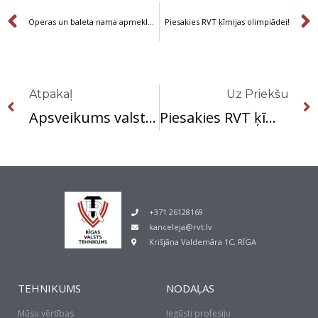
Prev
Operas un baleta nama apmeklējums.
Piesakies RVT ķīmijas olimpiādei!
Prev
Atpakaļ
Uz Priekšu
Apsveikums valsts svētkos!
Piesakies RVT ķīmijas olimpiādei!
+371 26128169
kanceleja@rvt.lv
Krišjāņa Valdemāra 1C, RĪGA
TEHNIKUMS
NODAĻAS
Mūsu vērtības
Iegūsti profesiju