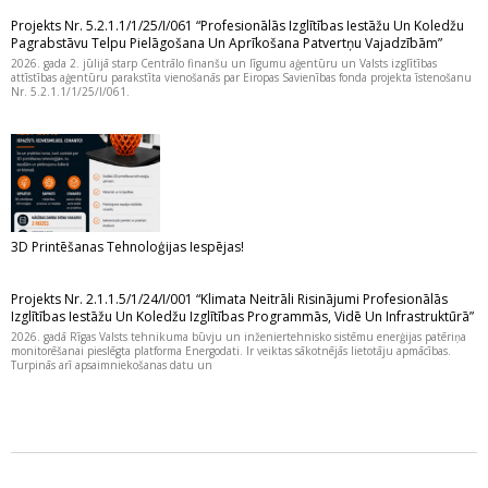
Projekts Nr. 5.2.1.1/1/25/I/061 “Profesionālās Izglītības Iestāžu Un Koledžu
Pagrabstāvu Telpu Pielāgošana Un Aprīkošana Patvertņu Vajadzībām”
2026. gada 2. jūlijā starp Centrālo finanšu un līgumu aģentūru un Valsts izglītības
attīstības aģentūru parakstīta vienošanās par Eiropas Savienības fonda projekta īstenošanu
Nr. 5.2.1.1/1/25/I/061.
3D Printēšanas Tehnoloģijas Iespējas!
Projekts Nr. 2.1.1.5/1/24/I/001 “Klimata Neitrāli Risinājumi Profesionālās
Izglītības Iestāžu Un Koledžu Izglītības Programmās, Vidē Un Infrastruktūrā”
2026. gadā Rīgas Valsts tehnikuma būvju un inženiertehnisko sistēmu enerģijas patēriņa
monitorēšanai pieslēgta platforma Energodati. Ir veiktas sākotnējās lietotāju apmācības.
Turpinās arī apsaimniekošanas datu un