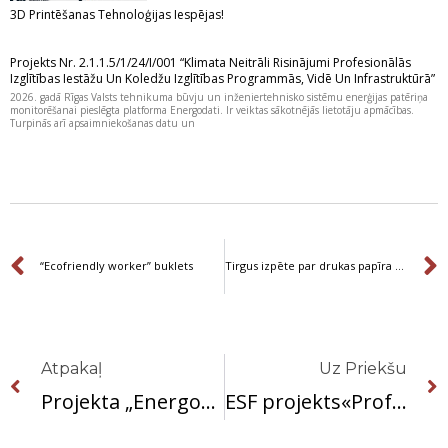
3D Printēšanas Tehnoloģijas Iespējas!
Projekts Nr. 2.1.1.5/1/24/I/001 “Klimata Neitrāli Risinājumi Profesionālās
Izglītības Iestāžu Un Koledžu Izglītības Programmās, Vidē Un Infrastruktūrā”
2026. gadā Rīgas Valsts tehnikuma būvju un inženiertehnisko sistēmu enerģijas patēriņa
monitorēšanai pieslēgta platforma Energodati. Ir veiktas sākotnējās lietotāju apmācības.
Turpinās arī apsaimniekošanas datu un
Prev
“Ecofriendly worker” buklets
Tirgus izpēte par drukas papīra piegādi mācību procesa nodrošināšanai
Prev
Atpakaļ
Uz Priekšu
Projekta „Energoefektivitātes paaugstināšanas pasākumu īstenošana Profesionālās izglītības kompetences centra ”Rīgas Valsts tehnikums” mācību korpusa ēkai Kr.Valdemāra ielā 1C, Rīgā”, Nr.4.2.1.2/18/I/061, īstenošanas progress (27.08.2022)
ESF projekts«Profesionālo izglītības iestāžu audzēkņu dalībadarba vidē balstītās mācībās un mācību praksēs uzņēmumos»Nr. 8.5.1.0/16/I/001