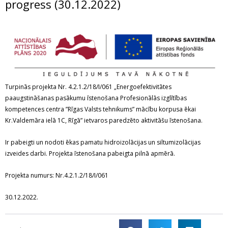
progress (30.12.2022)
Turpinās projekta Nr. 4.2.1.2/18/I/061 „Energoefektivitātes
paaugstināšanas pasākumu īstenošana Profesionālās izglītības
kompetences centra ”Rīgas Valsts tehnikums” mācību korpusa ēkai
Kr.Valdemāra ielā 1C, Rīgā” ietvaros paredzēto aktivitāšu īstenošana.
Ir pabeigti un nodoti ēkas pamatu hidroizolācijas un siltumizolācijas
izveides darbi. Projekta īstenošana pabeigta pilnā apmērā.
Projekta numurs: Nr.4.2.1.2/18/I/061
30.12.2022.