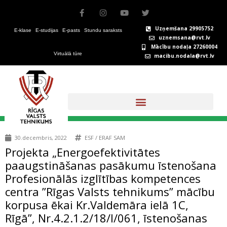
Skip
F
I
Y
T
to
a
n
o
w
c
s
u
i
content
Uzņemšana 29905752
E-klase
E-studijas
E-pasts
Stundu saraksts
e
t
t
t
uznemsana@rvt.lv
b
a
u
t
Mācību nodaļa 27260004
o
g
b
e
Virtuālā tūre
macibu.nodala@rvt.lv
o
r
e
r
k
a
-
m
f
+371 67324146
30.decembris, 2022
ESF / ERAF SAM
Projekta „Energoefektivitātes
paaugstināšanas pasākumu īstenošana
Profesionālās izglītības kompetences
centra ”Rīgas Valsts tehnikums” mācību
korpusa ēkai Kr.Valdemāra ielā 1C,
Rīgā”, Nr.4.2.1.2/18/I/061, īstenošanas