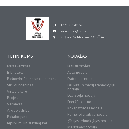
+371 26128169
kanceleja@rvt.lv
Krišjāņa Valdemāra 1C, RĪGA
TEHNIKUMS
NODAĻAS
Mūsu vērtības
Iegūsti profesiju
Bibliotēka
Auto nodaļa
Pašnovērtējums un dokumenti
Datorikas nodaļa
Struktūrvienības
Drukas un mediju tehnoloģiju
nodaļa
Virtuālā tūre
Dzelzceļa nodaļa
Projekti
Enerģētikas nodaļa
Vakances
Kokapstrādes nodaļa
Arodbiedrība
Komercdarbības nodaļa
Pakalpojumi
Ķīmijas tehnoloģijas nodaļa
Iepirkumi un sludinājumi
Mašībūves nodaļa