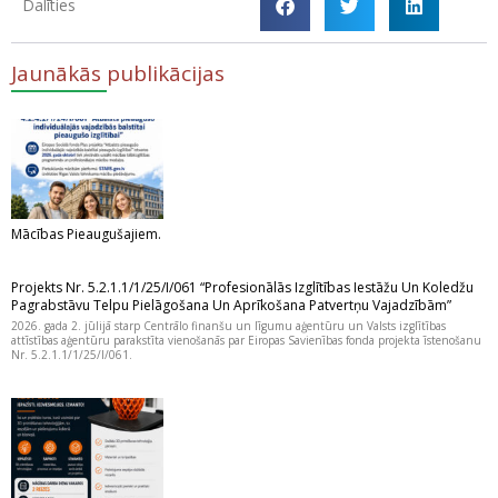
Dalīties
Jaunākās publikācijas
Mācības Pieaugušajiem.
Projekts Nr. 5.2.1.1/1/25/I/061 “Profesionālās Izglītības Iestāžu Un Koledžu
Pagrabstāvu Telpu Pielāgošana Un Aprīkošana Patvertņu Vajadzībām”
2026. gada 2. jūlijā starp Centrālo finanšu un līgumu aģentūru un Valsts izglītības
attīstības aģentūru parakstīta vienošanās par Eiropas Savienības fonda projekta īstenošanu
Nr. 5.2.1.1/1/25/I/061.