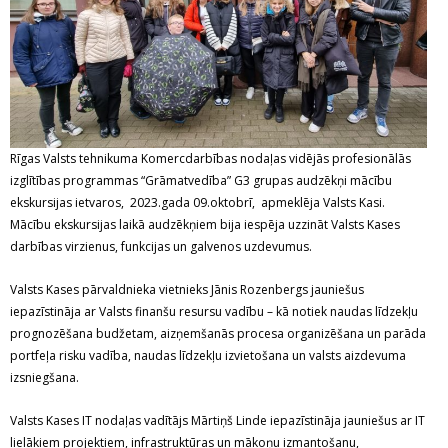
Rīgas Valsts tehnikuma Komercdarbības nodaļas vidējās profesionālās
izglītības programmas “Grāmatvedība” G3 grupas audzēkņi mācību
ekskursijas ietvaros, 2023.gada 09.oktobrī, apmeklēja Valsts Kasi.
Mācību ekskursijas laikā audzēkņiem bija iespēja uzzināt Valsts Kases
darbības virzienus, funkcijas un galvenos uzdevumus.
Valsts Kases pārvaldnieka vietnieks Jānis Rozenbergs jauniešus
iepazīstināja ar Valsts finanšu resursu vadību – kā notiek naudas līdzekļu
prognozēšana budžetam, aizņemšanās procesa organizēšana un parāda
portfeļa risku vadība, naudas līdzekļu izvietošana un valsts aizdevuma
izsniegšana.
Valsts Kases IT nodaļas vadītājs Mārtiņš Linde iepazīstināja jauniešus ar IT
lielākiem projektiem, infrastruktūras un mākoņu izmantošanu,