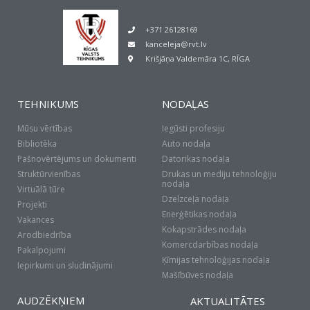
+371 26128169
kanceleja@rvt.lv
Krišjāņa Valdemāra 1C, RĪGA
TEHNIKUMS
NODAĻAS
Mūsu vērtības
Iegūsti profesiju
Bibliotēka
Auto nodaļa
Pašnovērtējums un dokumenti
Datorikas nodaļa
Struktūrvienības
Drukas un mediju tehnoloģiju
nodaļa
Virtuālā tūre
Dzelzceļa nodaļa
Projekti
Enerģētikas nodaļa
Vakances
Kokapstrādes nodaļa
Arodbiedrība
Komercdarbības nodaļa
Pakalpojumi
Ķīmijas tehnoloģijas nodaļa
Iepirkumi un sludinājumi
Mašībūves nodaļa
AUDZĒKŅIEM
AKTUALITĀTES