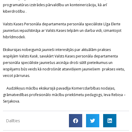
programatūras izstrādes pārvaldību un konteinerizāciju, kā arī
kiberdrošību .
Valsts Kases Personāla departamenta personāla speciāliste Līga Elerte
jauniešus iepazīstināja ar Valsts Kases telpām un darba vidi, izmantojot
hibrīdmodeli.
Ekskursijas nobeigumā jaunieši interesējās par aktuālām prakses
iespējām Valsts Kasē, savukārt Valsts Kases personāla departamenta
personāla speciāliste jauniešus aicināja droši sūtīt pieteikumus un
iespējams būs veids kā nodrošināt atsevišķiem jauniešiem prakses vietu,
veicot pārrunas.
Audzēkņus mācību ekskursijā pavadīja Komercdarbības nodaļas,
grāmatvedības profesionālo mācību priekšmetu pedagogs, Ieva Rebiņa –
Serjakova.
Dalīties