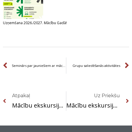
Uzņemšana 2026./2027. Mācību Gadā!
Prev
Seminārs par jauniešiem ar mācīšanās grūtībām Erasmus+ KA2 projekta ”I code future” ietvaros
Grupu saliedēšanās aktivitātes
Prev
Atpakaļ
Uz Priekšu
Mācību ekskursija “LIDL” loģistikas centrā
Mācību ekskursija uzņēmumā “DHL Home – Global Logistics and International Shipping”