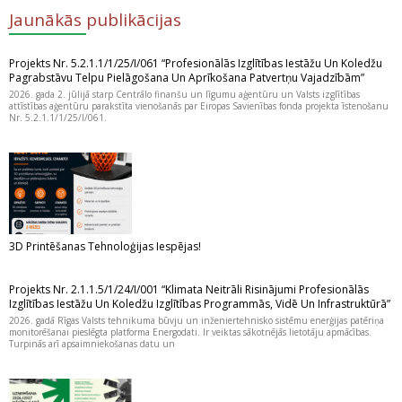
Jaunākās publikācijas
Projekts Nr. 5.2.1.1/1/25/I/061 “Profesionālās Izglītības Iestāžu Un Koledžu
Pagrabstāvu Telpu Pielāgošana Un Aprīkošana Patvertņu Vajadzībām”
2026. gada 2. jūlijā starp Centrālo finanšu un līgumu aģentūru un Valsts izglītības
attīstības aģentūru parakstīta vienošanās par Eiropas Savienības fonda projekta īstenošanu
Nr. 5.2.1.1/1/25/I/061.
3D Printēšanas Tehnoloģijas Iespējas!
Projekts Nr. 2.1.1.5/1/24/I/001 “Klimata Neitrāli Risinājumi Profesionālās
Izglītības Iestāžu Un Koledžu Izglītības Programmās, Vidē Un Infrastruktūrā”
2026. gadā Rīgas Valsts tehnikuma būvju un inženiertehnisko sistēmu enerģijas patēriņa
monitorēšanai pieslēgta platforma Energodati. Ir veiktas sākotnējās lietotāju apmācības.
Turpinās arī apsaimniekošanas datu un