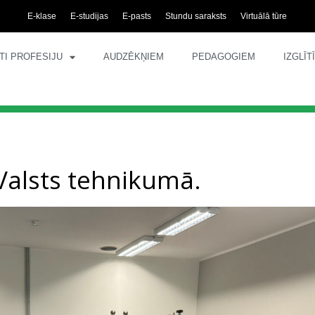
E-klase
E-studijas
E-pasts
Stundu saraksts
Virtuālā tūre
TI PROFESIJU
AUDZĒKŅIEM
PEDAGOGIEM
IZGLĪ
Valsts tehnikumā.