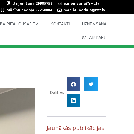
Uzņemšana 29905752
uznemsana@rvt.lv
Mācību nodaļa 27260004
macibu.nodala@rvt.lv
TĪBA PIEAUGUŠAJIEM
KONTAKTI
UZŅEMŠANA
RVT AR DABU
Dalīties
Jaunākās publikācijas