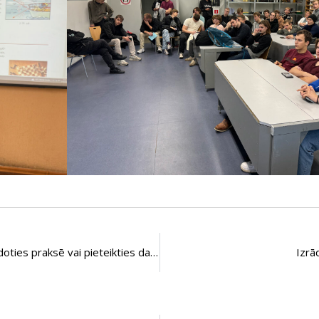
Jaunieti – Tev ir lieliska iespēja doties praksē vai pieteikties darbā starptautiski atpazīstamā uzņēmumā!
Izrā