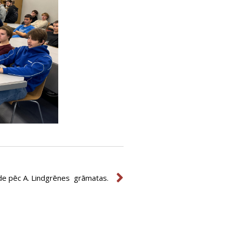
Next
de pēc A. Lindgrēnes grāmatas.
Next