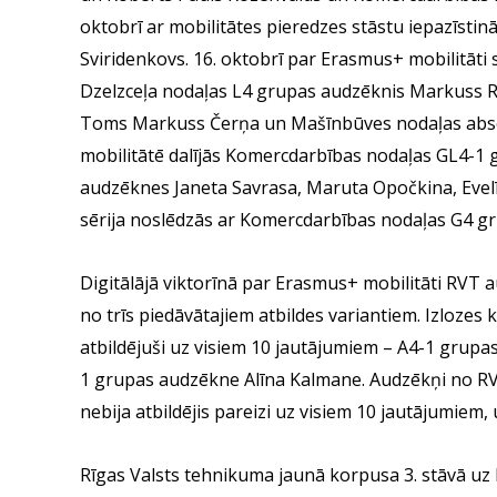
oktobrī ar mobilitātes pieredzes stāstu iepazīst
Sviridenkovs. 16. oktobrī par Erasmus+ mobilitāti
Dzelzceļa nodaļas L4 grupas audzēknis Markuss R
Toms Markuss Čerņa un Mašīnbūves nodaļas absolv
mobilitātē dalījās Komercdarbības nodaļas GL4-
audzēknes Janeta Savrasa, Maruta Opočkina, Evel
sērija noslēdzās ar Komercdarbības nodaļas G4 g
Digitālājā viktorīnā par Erasmus+ mobilitāti RVT a
no trīs piedāvātajiem atbildes variantiem. Izlozes 
atbildējuši uz visiem 10 jautājumiem – A4-1 grupa
1 grupas audzēkne Alīna Kalmane. Audzēkņi no RV
nebija atbildējis pareizi uz visiem 10 jautājumiem,
Rīgas Valsts tehnikuma jaunā korpusa 3. stāvā uz