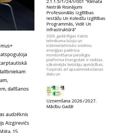
2.1.1.5/1/24/I/001 “Klimata
Neitrāli Risinājumi
Profesionālās Izglītības
Iestāžu Un Koledžu Izglītības
Programmās, Vidē Un
Infrastruktūrā”
2026. gadā Rīgas Valsts
tehnikuma būvju un
asmus+
inženiertehnisko sistēmu
enerģijas patēriņa
” atspoguļoja
monitorēšanai pieslēgta
platforma Energodati. Ir veiktas
tarptautiskā
sākotnējās lietotāju apmācības.
Turpinās arī apsaimniekošanas
dalībniekam
datu un
ram,
em, dalīšanos
Uzņemšana 2026./2027.
Mācību Gadā!
pas audzēknis
s Aizgirevičs
lta. 15.