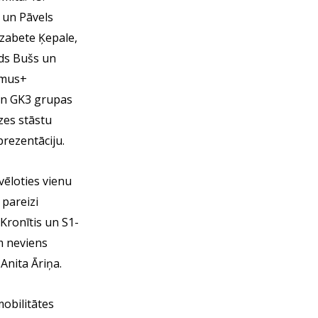
 un Pāvels
izabete Ķepale,
ds Bušs un
smus+
un GK3 grupas
zes stāstu
rezentāciju.
vēloties vienu
 pareizi
Kronītis un S1-
m neviens
Anita Āriņa.
obilitātes