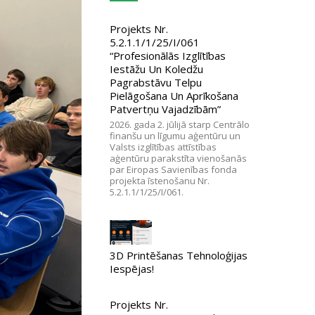
Projekts Nr.
5.2.1.1/1/25/I/061
“Profesionālās Izglītības
Iestāžu Un Koledžu
Pagrabstāvu Telpu
Pielāgošana Un Aprīkošana
Patvertņu Vajadzībām”
2026. gada 2. jūlijā starp Centrālo
finanšu un līgumu aģentūru un
Valsts izglītības attīstības
aģentūru parakstīta vienošanās
par Eiropas Savienības fonda
projekta īstenošanu Nr.
5.2.1.1/1/25/I/061.
3D Printēšanas Tehnoloģijas
Iespējas!
Projekts Nr.