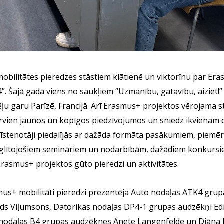
 mobilitātes pieredzes stāstiem klātienē un viktorīnu par Er
”. Šajā gadā viens no saukļiem “Uzmanību, gatavību, aiziet!
ļu garu Parīzē, Francijā. Arī Erasmus+ projektos vērojama s
arvien jaunos un kopīgos piedzīvojumos un sniedz ikvienam 
u īstenotāji piedalījās ar dažāda formāta pasākumiem, piemē
izglītojošiem semināriem un nodarbībām, dažādiem konkursi
Erasmus+ projektos gūto pieredzi un aktivitātes.
mus+ mobilitāti pieredzi prezentēja Auto nodaļas ATK4 gru
s Viļumsons, Datorikas nodaļas DP4-1 grupas audzēkņi Edij
odaļas B4 grupas audzēknes Anete Langenfelde un Diāna Mi