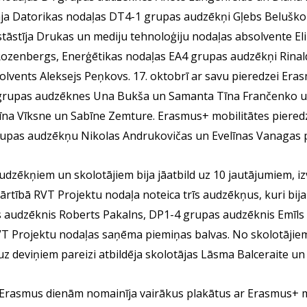
ināja Datorikas nodaļas DT4-1 grupas audzēkņi Gļebs Beluško
 stāstīja Drukas un mediju tehnoloģiju nodaļas absolvente El
ozenbergs, Enerģētikas nodaļas EA4 grupas audzēkņi Rinal
ents Aleksejs Peņkovs. 17. oktobrī ar savu pieredzei Era
1 grupas audzēknes Una Bukša un Samanta Tīna Frančenko 
īna Vīksne un Sabīne Zemture. Erasmus+ mobilitātes piered
rupas audzēkņu Nikolas Andrukovičas un Evelīnas Vanagas p
udzēkņiem un skolotājiem bija jāatbild uz 10 jautājumiem, iz
kārtībā RVT Projektu nodaļa noteica trīs audzēkņus, kuri bija
s audzēknis Roberts Pakalns, DP1-4 grupas audzēknis Emīls 
T Projektu nodaļas saņēma piemiņas balvas. No skolotājie
 uz deviņiem pareizi atbildēja skolotājas Lāsma Balceraite un 
 Erasmus dienām nomainīja vairākus plakātus ar Erasmus+ m