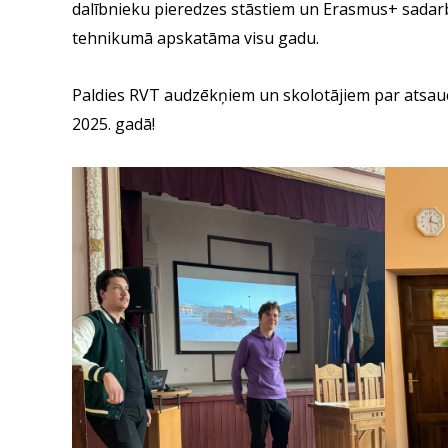
dalībnieku pieredzes stāstiem un Erasmus+ sadarbī
tehnikumā apskatāma visu gadu.
Paldies RVT audzēkņiem un skolotājiem par atsau
2025. gadā!