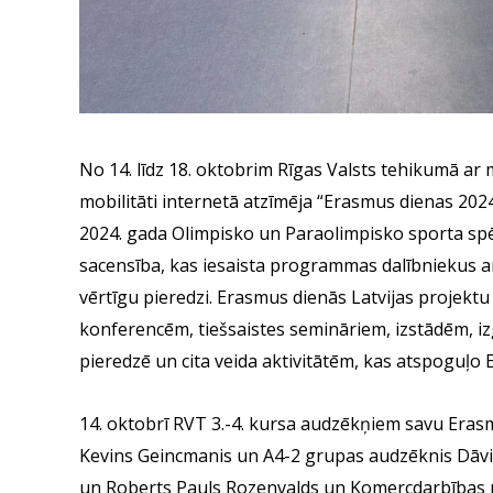
No 14. līdz 18. oktobrim Rīgas Valsts tehikumā ar
mobilitāti internetā atzīmēja “Erasmus dienas 2024
2024. gada Olimpisko un Paraolimpisko sporta spē
sacensība, kas iesaista programmas dalībniekus 
vērtīgu pieredzi. Erasmus dienās Latvijas projekt
konferencēm, tiešsaistes semināriem, izstādēm, 
pieredzē un cita veida aktivitātēm, kas atspoguļo 
14. oktobrī RVT 3.-4. kursa audzēkņiem savu Eras
Kevins Geincmanis un A4-2 grupas audzēknis Dāvid
un Roberts Pauls Rozenvalds un Komercdarbības n