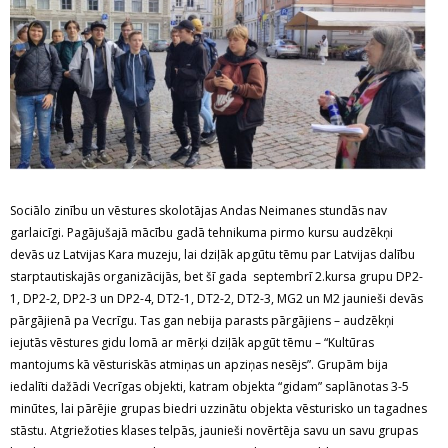
Sociālo zinību un vēstures skolotājas Andas Neimanes stundās nav
garlaicīgi. Pagājušajā mācību gadā tehnikuma pirmo kursu audzēkņi
devās uz Latvijas Kara muzeju, lai dziļāk apgūtu tēmu par Latvijas dalību
starptautiskajās organizācijās, bet šī gada septembrī 2.kursa grupu DP2-
1, DP2-2, DP2-3 un DP2-4, DT2-1, DT2-2, DT2-3, MG2 un M2 jaunieši devās
pārgājienā pa Vecrīgu. Tas gan nebija parasts pārgājiens – audzēkņi
iejutās vēstures gidu lomā ar mērķi dziļāk apgūt tēmu – “Kultūras
mantojums kā vēsturiskās atmiņas un apziņas nesējs”. Grupām bija
iedalīti dažādi Vecrīgas objekti, katram objekta “gidam” saplānotas 3-5
minūtes, lai pārējie grupas biedri uzzinātu objekta vēsturisko un tagadnes
stāstu. Atgriežoties klases telpās, jaunieši novērtēja savu un savu grupas