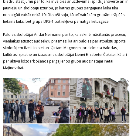
biedru stāstījumu par to, kā ir veicies ar uzdevuma izpildi. Jānovērtē arī ir
jauniešu un skolotāju izturība, jo katras grupas pārgājiena laikā tika
nostaigāti vairāk nekā 10 tūkstoši soļu, kā arī vairākām grupām trāpījās
lietains laiks, bet grupa DP2-1 pat iekļuva pamatīgā lietusgāzē.
Paldies skolotājai Andai Neimanei par to, ka sekmē mācīšanās procesu,
vienlaikus attīstot audzēkņu prasmes, kā arī paldies par atbalstu sporta
skolotājiem Ilzei Holstei un Ģirtam Magonem, priekšmeta Valodas,
kultūras izpratne un izpausmes skolotājai Lienei Elizabetei Čakstei, kā arī
par aktīvu līdzdarbošanos pārgājienos grupu audzinātājai Inetai
Maļinovskai.