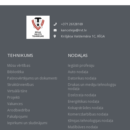
+371 26128169
kanceleja@rvt.lv
Krišjāņa Valdemāra 1C, RĪGA
TEHNIKUMS
NODAĻAS
Mūsu vērtības
Iegūsti profesiju
Bibliotēka
Auto nodaļa
Pašnovērtējums un dokumenti
Datorikas nodaļa
Struktūrvienības
Drukas un mediju tehnoloģiju
nodaļa
Virtuālā tūre
Dzelzceļa nodaļa
Projekti
Enerģētikas nodaļa
Vakances
Kokapstrādes nodaļa
Arodbiedrība
Komercdarbības nodaļa
Pakalpojumi
Ķīmijas tehnoloģijas nodaļa
Iepirkumi un sludinājumi
Mašībūves nodaļa