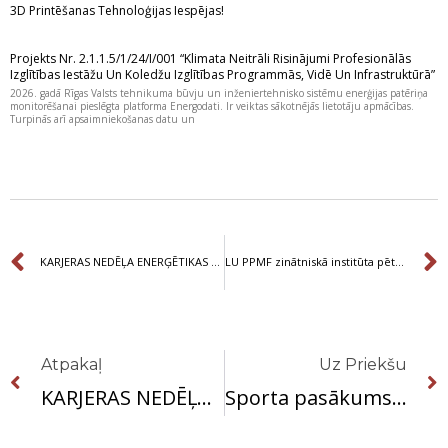
3D Printēšanas Tehnoloģijas Iespējas!
Projekts Nr. 2.1.1.5/1/24/I/001 “Klimata Neitrāli Risinājumi Profesionālās
Izglītības Iestāžu Un Koledžu Izglītības Programmās, Vidē Un Infrastruktūrā”
2026. gadā Rīgas Valsts tehnikuma būvju un inženiertehnisko sistēmu enerģijas patēriņa
monitorēšanai pieslēgta platforma Energodati. Ir veiktas sākotnējās lietotāju apmācības.
Turpinās arī apsaimniekošanas datu un
Prev
KARJERAS NEDĒĻA ENERĢĒTIKAS NODAĻĀ
LU PPMF zinātniskā institūta pētnieku un PIKC RVT tehnikuma darbinieku un audzēkņu sadarbība rezultējas “VUS” prototipu izveidē
Prev
Atpakaļ
Uz Priekšu
KARJERAS NEDĒĻA ENERĢĒTIKAS NODAĻĀ
Sporta pasākums “RVT sportiskākā meitene un sportiskākais puisis 2022”