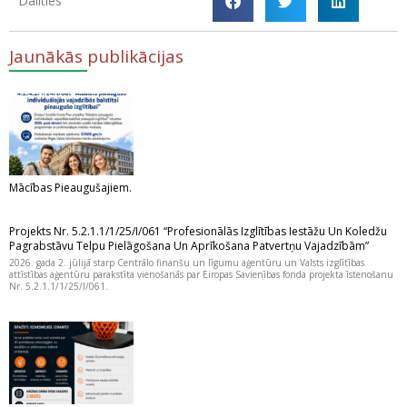
Dalīties
Jaunākās publikācijas
Mācības Pieaugušajiem.
Projekts Nr. 5.2.1.1/1/25/I/061 “Profesionālās Izglītības Iestāžu Un Koledžu
Pagrabstāvu Telpu Pielāgošana Un Aprīkošana Patvertņu Vajadzībām”
2026. gada 2. jūlijā starp Centrālo finanšu un līgumu aģentūru un Valsts izglītības
attīstības aģentūru parakstīta vienošanās par Eiropas Savienības fonda projekta īstenošanu
Nr. 5.2.1.1/1/25/I/061.