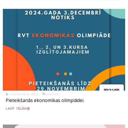
6 novembris, 2024
Jaunumi
Pieteikšanās ekonomikas olimpiādei.
LASĪT TĀLĀK