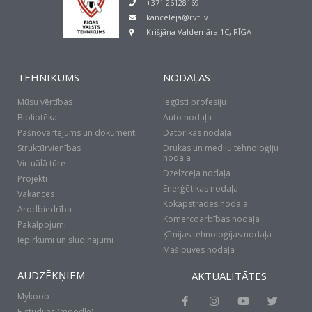
+371 26128169
kanceleja@rvt.lv
Krišjāņa Valdemāra 1C, RĪGA
TEHNIKUMS
NODAĻAS
Mūsu vērtības
Iegūsti profesiju
Bibliotēka
Auto nodaļa
Pašnovērtējums un dokumenti
Datorikas nodaļa
Struktūrvienības
Drukas un mediju tehnoloģiju
nodaļa
Virtuālā tūre
Dzelzceļa nodaļa
Projekti
Enerģētikas nodaļa
Vakances
Kokapstrādes nodaļa
Arodbiedrība
Komercdarbības nodaļa
Pakalpojumi
Ķīmijas tehnoloģijas nodaļa
Iepirkumi un sludinājumi
Mašībūves nodaļa
AUDZĒKŅIEM
AKTUALITĀTES
Mykoob
F
I
Y
T
a
n
o
w
E-studijas (moodle)