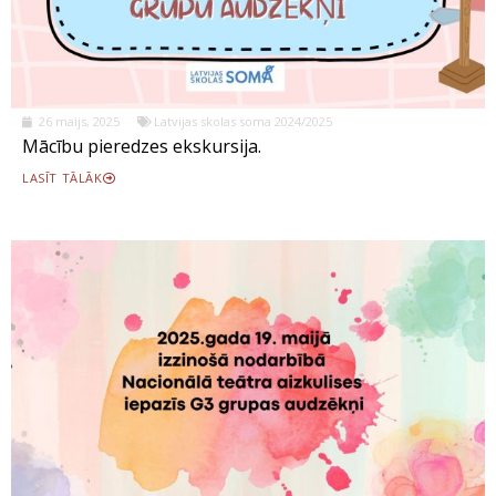
26 maijs, 2025
Latvijas skolas soma 2024/2025
Mācību pieredzes ekskursija.
LASĪT TĀLĀK