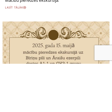
Mācību pieredzes ekskursija.
LASĪT TĀLĀK
12 maijs, 2025
Latvijas skolas soma 2024/2025
Mācību pieredzes ekskursija.
LASĪT TĀLĀK