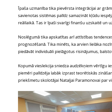
Īpaša uzmanība tika pievērsta integrācijai ar grā
savienotas sistēmas palīdz samazināt kļūdu iespēja
reāllaikā. Tas ir īpaši svarīgi finanšu uzskaitē
Noslēgumā tika apskatītas arī attīstības tendenc
prognozēšanā. Tika minēts, ka arvien lielāka nozī
piedāvāt individuāli pielāgotus risinājumus, balsto
Kopumā vieslekcija sniedza audzēkņiem vērtīgu ie
piemēri palīdzēja labāk izprast teorētiskās zināš
priekšmetu skolotājai Nataļjai Paramonovai par vi