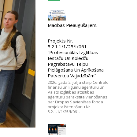
Mācības Pieaugušajiem.
Projekts Nr.
5.2.1.1/1/25/I/061
“Profesionālās Izglītības
Iestāžu Un Koledžu
Pagrabstāvu Telpu
Pielāgošana Un Aprīkošana
Patvertņu Vajadzībām”
2026. gada 2. jūlijā starp Centrālo
finanšu un līgumu aģentūru un
Valsts izglītības attīstības
aģentūru parakstīta vienošanās
par Eiropas Savienības fonda
projekta īstenošanu Nr.
5.2.1.1/1/25/I/061.