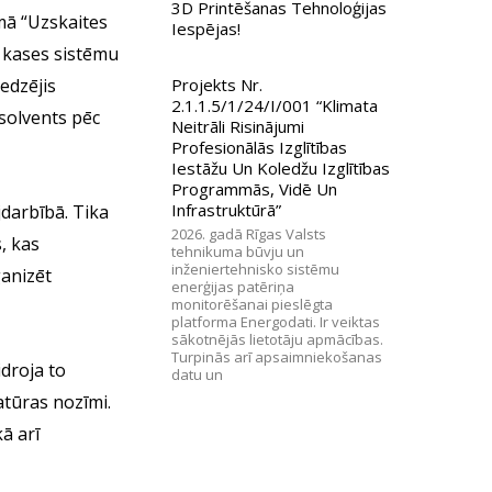
3D Printēšanas Tehnoloģijas
mā “Uzskaites
Iespējas!
 kases sistēmu
Projekts Nr.
edzējis
2.1.1.5/1/24/I/001 “Klimata
solvents pēc
Neitrāli Risinājumi
Profesionālās Izglītības
Iestāžu Un Koledžu Izglītības
Programmās, Vidē Un
Infrastruktūrā”
jdarbībā. Tika
2026. gadā Rīgas Valsts
, kas
tehnikuma būvju un
inženiertehnisko sistēmu
anizēt
enerģijas patēriņa
monitorēšanai pieslēgta
platforma Energodati. Ir veiktas
sākotnējās lietotāju apmācības.
Turpinās arī apsaimniekošanas
idroja to
datu un
tūras nozīmi.
ā arī