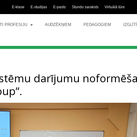
E-klase
E-studijas
E-pasts
Stundu saraksts
Virtuālā tūre
TI PROFESIJU
AUDZĒKŅIEM
PEDAGOGIEM
IZGLĪ
 sistēmu darījumu noformēš
up”.