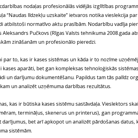
rcdarbības nodaļas profesionālās vidējās izglītības program
“Naudas līdzekļu uzskaite” ietvaros notika vieslekcija par
atbilstoši normatīvo aktu prasībām. Nodarbību vadīja pier
s Aleksandrs Pučkovs (Rīgas Valsts tehnikuma 2008.gada ab
tiskām zināšanām un profesionālo pieredzi.
i par to, kas ir kases sistēmas un kāda ir to nozīme uzņēmē
rši kases aparāti, bet gan kompleksas tehnoloģiskās sistēmas
di un darījumu dokumentēšanu. Papildus tam tās palīdz org
 laikam un analizēt uzņēmuma darbības rezultātus.
mas, kas ir būtiska kases sistēmu sastāvdaļa. Vieslektors ska
emēram, termināļus, skenerus un printerus), gan programma
rēt darījumus, bet arī apkopot un analizēt pārdošanas datus, k
uma sistēmām.