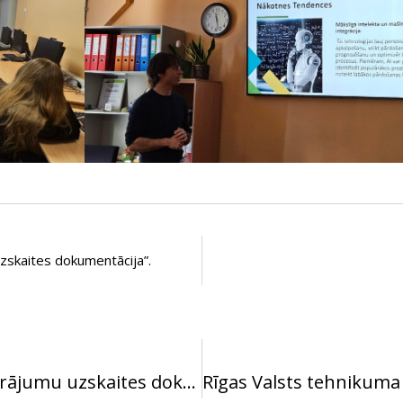
uzskaites dokumentācija”.
Vieslekcija par tēmu “Krājumu uzskaites dokumentācija”.