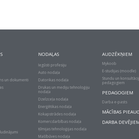
S
NODAĻAS
AUDZĒKŅIEM
Mykoob
Iegūsti profesiju
E-studijas (moodle)
Auto nodaļa
Stundu un konsultācij
ms un dokumenti
Datorikas nodaļa
pedagogiem
as
Drukas un mediju tehnoloģiju
nodaļa
PEDAGOGIEM
Dzelzceļa nodaļa
Darba e-pasts
Enerģētikas nodaļa
MĀCĪBAS PIEAU
Kokapstrādes nodaļa
Komercdarbības nodaļa
DARBA DEVĒJIE
Ķīmijas tehnoloģijas nodaļa
sludinājumi
Mašībūves nodaļa