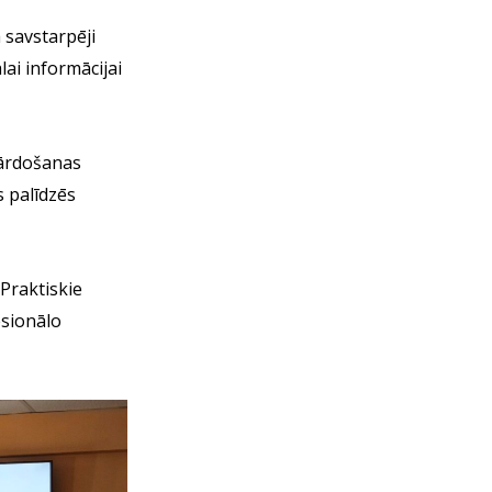
 savstarpēji
ai informācijai
pārdošanas
s palīdzēs
Praktiskie
esionālo