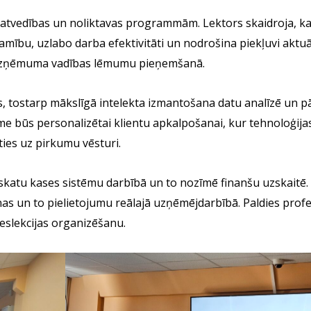
matvedības un noliktavas programmām. Lektors skaidroja, ka
mību, uzlabo darba efektivitāti un nodrošina piekļuvi aktuāl
 un uzņēmuma vadības lēmumu pieņemšanā.
es, tostarp mākslīgā intelekta izmantošana datu analīzē un 
me būs personalizētai klientu apkalpošanai, kur tehnoloģija
ties uz pirkumu vēsturi.
skatu kases sistēmu darbībā un to nozīmē finanšu uzskaitē. 
anas un to pielietojumu reālajā uzņēmējdarbībā. Paldies prof
eslekcijas organizēšanu.