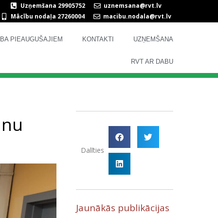
Uzņemšana 29905752
uznemsana@rvt.lv
Mācību nodaļa 27260004
macibu.nodala@rvt.lv
TĪBA PIEAUGUŠAJIEM
KONTAKTI
UZŅEMŠANA
RVT AR DABU
anu
Dalīties
Jaunākās publikācijas