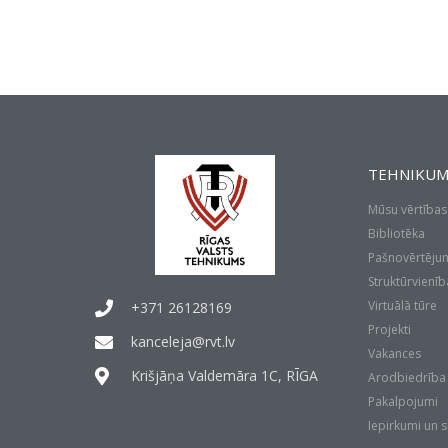
TEHNIKUM
Mūsu vērtības
Bibliotēka
Pašnovērtēju
Struktūrvienīb
Virtuālā tūre
+371 26128169
Projekti
kanceleja@rvt.lv
Vakances
Krišjāņa Valdemāra 1C, RĪGA
Arodbiedrība
Pakalpojumi
Iepirkumi un 