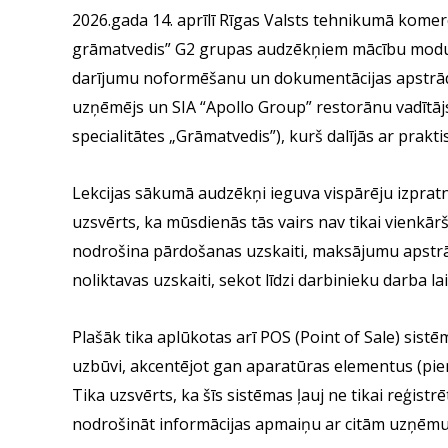
2026.gada 14. aprīlī Rīgas Valsts tehnikumā kome
grāmatvedis” G2 grupas audzēkņiem mācību moduļa 
darījumu noformēšanu un dokumentācijas apstrādi 
uzņēmējs un SIA “Apollo Group” restorānu vadītāj
specialitātes „Grāmatvedis”), kurš dalījās ar prak
Lekcijas sākumā audzēkņi ieguva vispārēju izpratn
uzsvērts, ka mūsdienās tās vairs nav tikai vienkā
nodrošina pārdošanas uzskaiti, maksājumu apstrā
noliktavas uzskaiti, sekot līdzi darbinieku darba
Plašāk tika aplūkotas arī POS (Point of Sale) sistē
uzbūvi, akcentējot gan aparatūras elementus (pi
Tika uzsvērts, ka šīs sistēmas ļauj ne tikai reģist
nodrošināt informācijas apmaiņu ar citām uzņēm