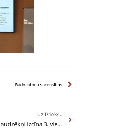
Next
Badmintona sacensības.
Next
Uz Priekšu
Rīgas Valsts tehnikuma audzēkņi izcīna 3. vietu valsts mēroga uzņēmējdarbības konkursā “Bizness24h”.