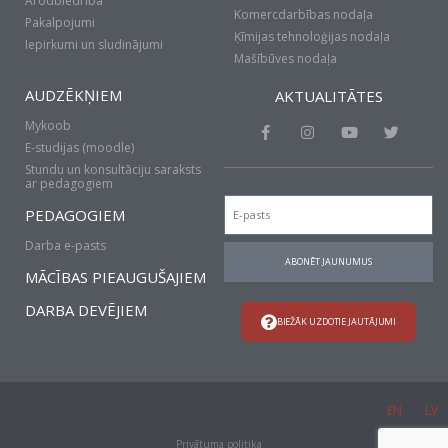
Arodbiedrība
Komercdarbības nodaļa
Pakalpojumi
Ķīmijas tehnoloģijas nodaļa
Iepirkumi un sludinājumi
Mašībūves nodaļa
AUDZĒKŅIEM
AKTUALITĀTES
Mykoob
F
I
Y
T
a
n
o
w
E-studijas (moodle)
c
s
u
i
Stundu un konsultāciju saraksts
e
t
t
t
ar pedagogiem
b
a
u
t
Email
o
g
b
e
PEDAGOGIEM
o
r
e
r
k
a
Darba e-pasts
-
m
ABONĒT JAUNUMUS
f
MĀCĪBAS PIEAUGUŠAJIEM
DARBA DEVĒJIEM
BIEŽĀK UZDOTIE JAUTĀJUMI
EN
LV
Privātuma politika