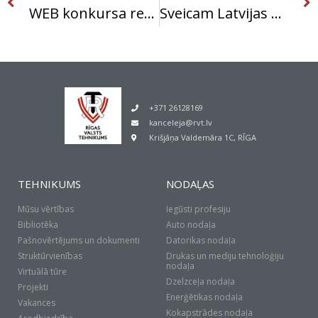
WEB konkursa rezultāti.
Sveicam Latvijas dzimšanas dienā!
+371 26128169
kanceleja@rvt.lv
Krišjāņa Valdemāra 1C, RĪGA
TEHNIKUMS
NODAĻAS
Mūsu vērtības
Iegūsti profesiju
Bibliotēka
Auto nodaļa
Pašnovērtējums un dokumenti
Datorikas nodaļa
Struktūrvienības
Drukas un mediju tehnoloģiju
nodaļa
Virtuālā tūre
Dzelzceļa nodaļa
Projekti
Enerģētikas nodaļa
Vakances
Kokapstrādes nodaļa