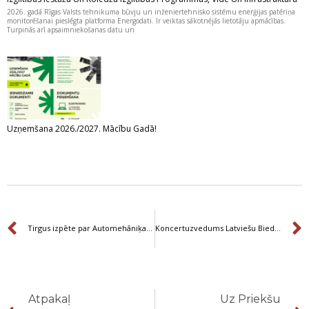
2026. gadā Rīgas Valsts tehnikuma būvju un inženiertehnisko sistēmu enerģijas patēriņa
monitorēšanai pieslēgta platforma Energodati. Ir veiktas sākotnējās lietotāju apmācības.
Turpinās arī apsaimniekošanas datu un
Uzņemšana 2026./2027. Mācību Gadā!
Prev
Tirgus izpēte par Automehāniķa apmācību procesa nodrošināšanu ar uzskates materiāliem, priekš kravas automobiļiem.
Koncertuzvedums Latviešu Biedrības namā.
Prev
Atpakaļ
Uz Priekšu