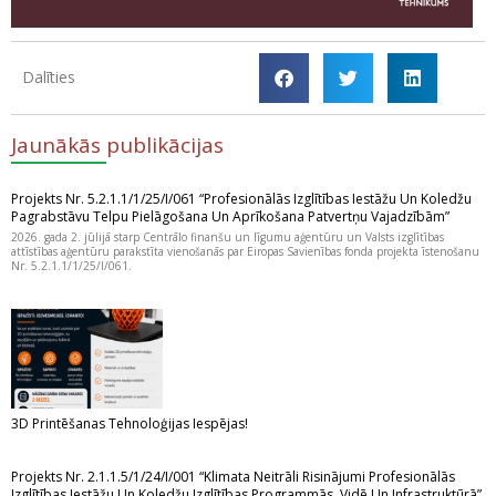
Dalīties
Jaunākās publikācijas
Projekts Nr. 5.2.1.1/1/25/I/061 “Profesionālās Izglītības Iestāžu Un Koledžu
Pagrabstāvu Telpu Pielāgošana Un Aprīkošana Patvertņu Vajadzībām”
2026. gada 2. jūlijā starp Centrālo finanšu un līgumu aģentūru un Valsts izglītības
attīstības aģentūru parakstīta vienošanās par Eiropas Savienības fonda projekta īstenošanu
Nr. 5.2.1.1/1/25/I/061.
3D Printēšanas Tehnoloģijas Iespējas!
Projekts Nr. 2.1.1.5/1/24/I/001 “Klimata Neitrāli Risinājumi Profesionālās
Izglītības Iestāžu Un Koledžu Izglītības Programmās, Vidē Un Infrastruktūrā”