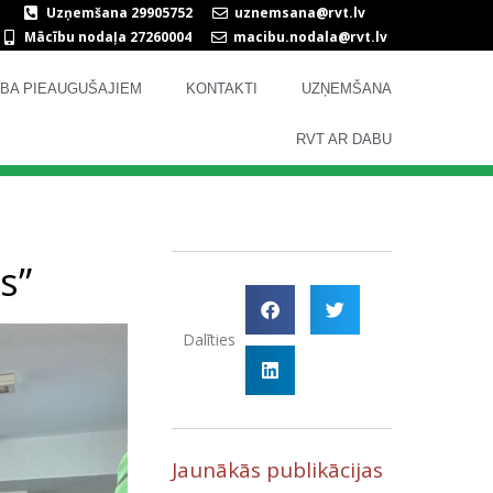
Uzņemšana 29905752
uznemsana@rvt.lv
Mācību nodaļa 27260004
macibu.nodala@rvt.lv
TĪBA PIEAUGUŠAJIEM
KONTAKTI
UZŅEMŠANA
RVT AR DABU
s”
Dalīties
Jaunākās publikācijas