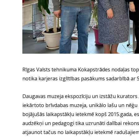
Rīgas Valsts tehnikuma Kokapstrādes nodaļas to
notika karjeras izglītības pasākums sadarbībā ar 
Daugavas muzeja ekspozīciju un izstāžu kurators A
iekārtoto brīvdabas muzeja, unikālo lašu un nēģu a
bojājušās laikapstākļu ietekmē kopš 2015.gada, es
audzēkņi un pedagogi tika uzrunāti dalībai rekonst
atjaunot tačus no laikapstākļu ietekmē radušajie