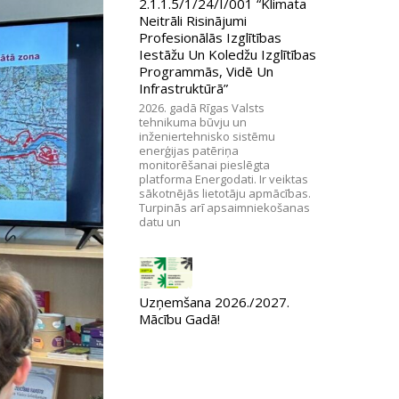
2.1.1.5/1/24/I/001 “Klimata
Neitrāli Risinājumi
Profesionālās Izglītības
Iestāžu Un Koledžu Izglītības
Programmās, Vidē Un
Infrastruktūrā”
2026. gadā Rīgas Valsts
tehnikuma būvju un
inženiertehnisko sistēmu
enerģijas patēriņa
monitorēšanai pieslēgta
platforma Energodati. Ir veiktas
sākotnējās lietotāju apmācības.
Turpinās arī apsaimniekošanas
datu un
Uzņemšana 2026./2027.
Mācību Gadā!