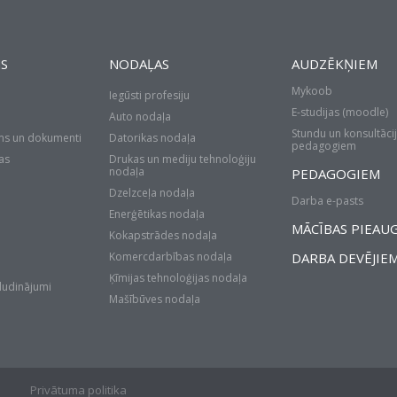
S
NODAĻAS
AUDZĒKŅIEM
Mykoob
Iegūsti profesiju
E-studijas (moodle)
Auto nodaļa
Stundu un konsultācij
ms un dokumenti
Datorikas nodaļa
pedagogiem
as
Drukas un mediju tehnoloģiju
nodaļa
PEDAGOGIEM
Dzelzceļa nodaļa
Darba e-pasts
Enerģētikas nodaļa
MĀCĪBAS PIEAU
Kokapstrādes nodaļa
Komercdarbības nodaļa
DARBA DEVĒJIE
Ķīmijas tehnoloģijas nodaļa
sludinājumi
Mašībūves nodaļa
Privātuma politika