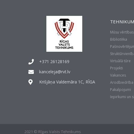
TEHNIKUM
Mūsu vērtības
Bibliotēka
Pašnovērtēju
Struktūrvienīb
Virtuālā tūre
+371 26128169
Projekti
kanceleja@rvt.lv
Vakances
Krišjāņa Valdemāra 1C, RĪGA
Arodbiedrība
Pakalpojumi
Iepirkumi un 
2021 © Rīgas Valsts Tehnikums