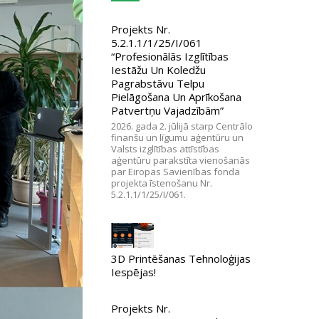
Projekts Nr.
5.2.1.1/1/25/I/061
“Profesionālās Izglītības
Iestāžu Un Koledžu
Pagrabstāvu Telpu
Pielāgošana Un Aprīkošana
Patvertņu Vajadzībām”
2026. gada 2. jūlijā starp Centrālo
finanšu un līgumu aģentūru un
Valsts izglītības attīstības
aģentūru parakstīta vienošanās
par Eiropas Savienības fonda
projekta īstenošanu Nr.
5.2.1.1/1/25/I/061.
3D Printēšanas Tehnoloģijas
Iespējas!
Projekts Nr.