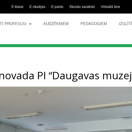
E-klase
E-studijas
E-pasts
Stundu saraksts
Virtuālā tūre
TI PROFESIJU
AUDZĒKŅIEM
PEDAGOGIEM
IZGLĪ
 novada PI “Daugavas muzej