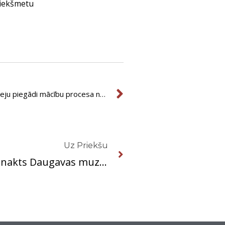
riekšmetu
Next
Tirgus izpēte par poligrāfijas klišeju piegādi mācību procesa nodrošināšanai
Next
Uz Priekšu
Muzeju diena | Muzeju nakts Daugavas muzejā ’24