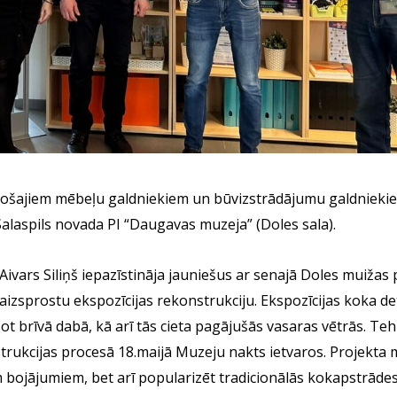
pošajiem mēbeļu galdniekiem un būvizstrādājumu galdnieki
Salaspils novada PI “Daugavas muzeja” (Doles sala).
ivars Siliņš iepazīstināja jauniešus ar senajā Doles muižas 
izsprostu ekspozīcijas rekonstrukciju. Ekspozīcijas koka det
ot brīvā dabā, kā arī tās cieta pagājušās vasaras vētrās. T
rukcijas procesā 18.maijā Muzeju nakts ietvaros. Projekta mē
m bojājumiem, bet arī popularizēt tradicionālās kokapstrāde