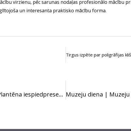
ību virzienu, pēc sarunas nodaļas profesionālo mācību p
zglītojoša un interesanta praktisko mācību forma.
16. gadsimta Kristofa Plantēna iespiedpreses kopijas projekts