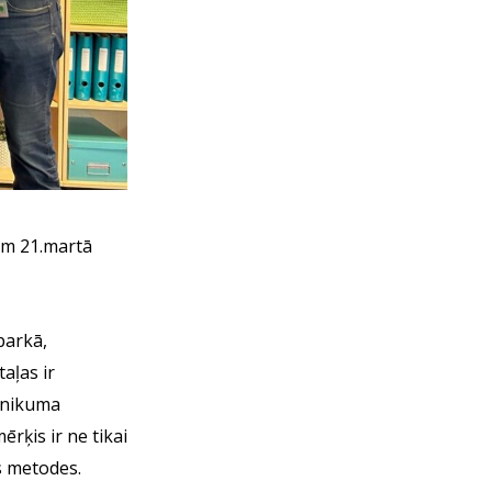
em 21.martā
parkā,
aļas ir
ehnikuma
rķis ir ne tikai
s metodes.