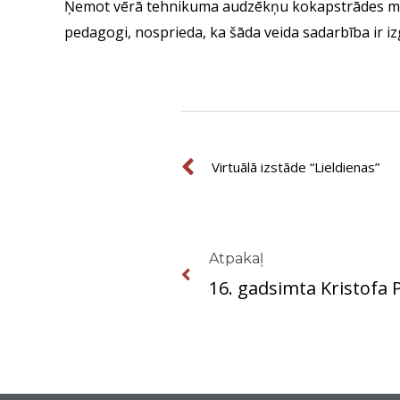
Ņemot vērā tehnikuma audzēkņu kokapstrādes māc
pedagogi, nosprieda, ka šāda veida sadarbība ir i
Prev
Virtuālā izstāde “Lieldienas”
Prev
Atpakaļ