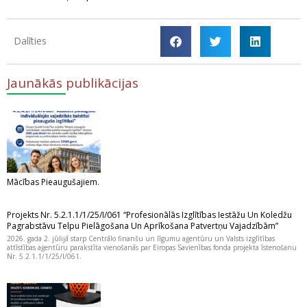
Dalīties
Jaunākās publikācijas
Mācības Pieaugušajiem.
Projekts Nr. 5.2.1.1/1/25/I/061 “Profesionālās Izglītības Iestāžu Un Koledžu
Pagrabstāvu Telpu Pielāgošana Un Aprīkošana Patvertņu Vajadzībām”
2026. gada 2. jūlijā starp Centrālo finanšu un līgumu aģentūru un Valsts izglītības
attīstības aģentūru parakstīta vienošanās par Eiropas Savienības fonda projekta īstenošanu
Nr. 5.2.1.1/1/25/I/061.