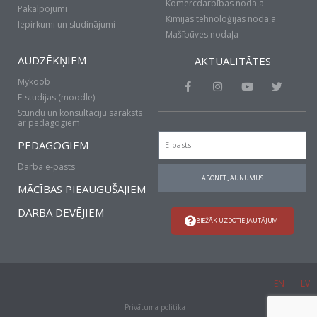
Komercdarbības nodaļa
Pakalpojumi
Ķīmijas tehnoloģijas nodaļa
Iepirkumi un sludinājumi
Mašībūves nodaļa
AUDZĒKŅIEM
AKTUALITĀTES
Mykoob
F
I
Y
T
a
n
o
w
E-studijas (moodle)
c
s
u
i
Stundu un konsultāciju saraksts
e
t
t
t
ar pedagogiem
b
a
u
t
Email
o
g
b
e
PEDAGOGIEM
o
r
e
r
k
a
Darba e-pasts
-
m
ABONĒT JAUNUMUS
f
MĀCĪBAS PIEAUGUŠAJIEM
DARBA DEVĒJIEM
BIEŽĀK UZDOTIE JAUTĀJUMI
EN
LV
Privātuma politika