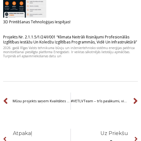
3D Printēšanas Tehnoloģijas Iespējas!
Projekts Nr. 2.1.1.5/1/24/I/001 “Klimata Neitrāli Risinājumi Profesionālās
Izglītības Iestāžu Un Koledžu Izglītības Programmās, Vidē Un Infrastruktūrā”
2026. gadā Rīgas Valsts tehnikuma būvju un inženiertehnisko sistēmu enerģijas patēriņa
monitorēšanai pieslēgta platforma Energodati. Ir veiktas sākotnējās lietotāju apmācības.
Turpinās arī apsaimniekošanas datu un
Prev
Mūsu projekts saņem Kvalitātes balvu Erasmus+ ietvaros.
#VETLVTeam – trīs pasākumi, viena kopīga iedvesma!
Prev
Atpakaļ
Uz Priekšu