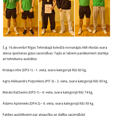
Š.g. 16.decembrī Rīgas Tehniskajā koledžā norisinājās AMI rīkotās svara
stieņa spiešanas guļus sacensības. Tajās ar labiem panākumiem startēja
arī tehnikuma audzēkņi:
Kristaps Irbe (DP3-1) – 1. vieta, svara kategorijā līdz 83 kg,
Agris Aleksandrs Potjomkins (PIT 3) – 2. vieta, svara kategorijā līdz 93 kg,
Marats Ražžavins (DP3-1) – 6. vieta, svara kategorijā līdz 74 kg,
Ādams Apšenieks (DP4-2) – 6. vieta, svara kategorijā līdz 93 kg.
Paldies audzēkņiem par atsaucību un dalību sacensībās!