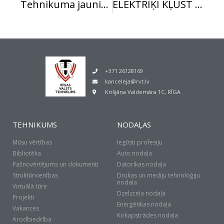
Tehnikuma jaunieši sacenšas dambretē.
ELEKTRIĶI KĻŪST PAR RVT BASKETBOLA TURNĪRA UZVARĒTĀJIEM!
+371 26128169
kanceleja@rvt.lv
Krišjāņa Valdemāra 1C, RĪGA
TEHNIKUMS
NODAĻAS
Mūsu vērtības
Iegūsti profesiju
Bibliotēka
Auto nodaļa
Pašnovērtējums un dokumenti
Datorikas nodaļa
Struktūrvienības
Drukas un mediju tehnoloģiju
nodaļa
Virtuālā tūre
Dzelzceļa nodaļa
Projekti
Enerģētikas nodaļa
Vakances
Kokapstrādes nodaļa
Arodbiedrība