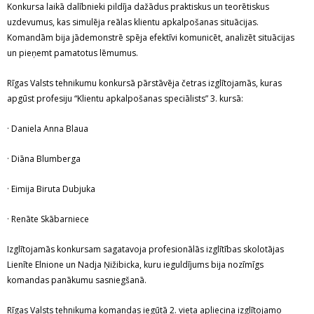
Konkursa laikā dalībnieki pildīja dažādus praktiskus un teorētiskus
uzdevumus, kas simulēja reālas klientu apkalpošanas situācijas.
Komandām bija jādemonstrē spēja efektīvi komunicēt, analizēt situācijas
un pieņemt pamatotus lēmumus.
Rīgas Valsts tehnikumu konkursā pārstāvēja četras izglītojamās, kuras
apgūst profesiju “Klientu apkalpošanas speciālists” 3. kursā:
· Daniela Anna Blaua
· Diāna Blumberga
· Eimija Biruta Dubjuka
· Renāte Skābarniece
Izglītojamās konkursam sagatavoja profesionālās izglītības skolotājas
Lienīte Elnione un Nadja Ņižibicka, kuru ieguldījums bija nozīmīgs
komandas panākumu sasniegšanā.
Rīgas Valsts tehnikuma komandas iegūtā 2. vieta apliecina izglītojamo