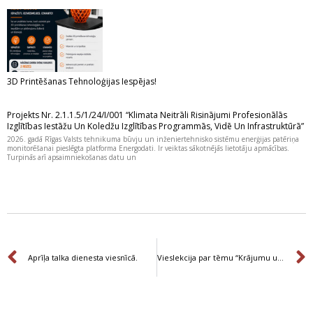
3D Printēšanas Tehnoloģijas Iespējas!
Projekts Nr. 2.1.1.5/1/24/I/001 “Klimata Neitrāli Risinājumi Profesionālās
Izglītības Iestāžu Un Koledžu Izglītības Programmās, Vidē Un Infrastruktūrā”
2026. gadā Rīgas Valsts tehnikuma būvju un inženiertehnisko sistēmu enerģijas patēriņa
monitorēšanai pieslēgta platforma Energodati. Ir veiktas sākotnējās lietotāju apmācības.
Turpinās arī apsaimniekošanas datu un
Prev
Aprīļa talka dienesta viesnīcā.
Vieslekcija par tēmu “Krājumu uzskaites dokumentācija”.
Prev