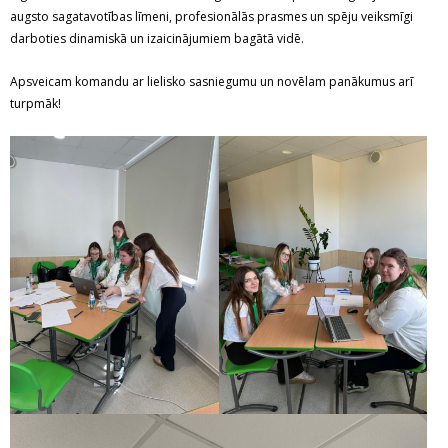
augsto sagatavotības līmeni, profesionālās prasmes un spēju veiksmīgi
darboties dinamiskā un izaicinājumiem bagātā vidē.
Apsveicam komandu ar lielisko sasniegumu un novēlam panākumus arī
turpmāk!