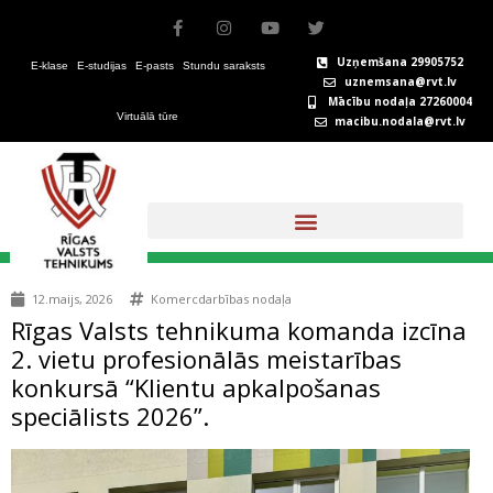
Skip
F
I
Y
T
to
a
n
o
w
c
s
u
i
content
Uzņemšana 29905752
E-klase
E-studijas
E-pasts
Stundu saraksts
e
t
t
t
uznemsana@rvt.lv
b
a
u
t
Mācību nodaļa 27260004
o
g
b
e
Virtuālā tūre
macibu.nodala@rvt.lv
o
r
e
r
k
a
-
m
f
+371 67324146
12.maijs, 2026
Komercdarbības nodaļa
Rīgas Valsts tehnikuma komanda izcīna
2. vietu profesionālās meistarības
konkursā “Klientu apkalpošanas
speciālists 2026”.