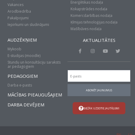
Enerģētikas nodaļa
Vakances
Kokapstrādes nodaļa
Arodbiedrība
Komercdarbības nodaļa
Pakalpojumi
Ķīmijas tehnoloģijas nodaļa
Iepirkumi un sludinājumi
Mašībūves nodaļa
AUDZĒKŅIEM
AKTUALITĀTES
Mykoob
F
I
Y
T
a
n
o
w
E-studijas (moodle)
c
s
u
i
Stundu un konsultāciju saraksts
e
t
t
t
ar pedagogiem
b
a
u
t
Email
o
g
b
e
PEDAGOGIEM
o
r
e
r
k
a
Darba e-pasts
-
m
ABONĒT JAUNUMUS
f
MĀCĪBAS PIEAUGUŠAJIEM
DARBA DEVĒJIEM
BIEŽĀK UZDOTIE JAUTĀJUMI
EN
LV