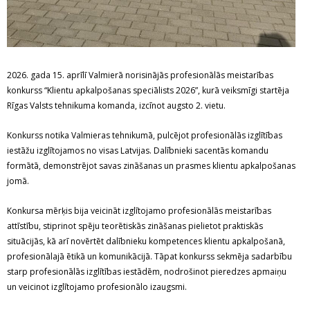
2026. gada 15. aprīlī Valmierā norisinājās profesionālās meistarības
konkurss “Klientu apkalpošanas speciālists 2026”, kurā veiksmīgi startēja
Rīgas Valsts tehnikuma komanda, izcīnot augsto 2. vietu.
Konkurss notika Valmieras tehnikumā, pulcējot profesionālās izglītības
iestāžu izglītojamos no visas Latvijas. Dalībnieki sacentās komandu
formātā, demonstrējot savas zināšanas un prasmes klientu apkalpošanas
jomā.
Konkursa mērķis bija veicināt izglītojamo profesionālās meistarības
attīstību, stiprinot spēju teorētiskās zināšanas pielietot praktiskās
situācijās, kā arī novērtēt dalībnieku kompetences klientu apkalpošanā,
profesionālajā ētikā un komunikācijā. Tāpat konkurss sekmēja sadarbību
starp profesionālās izglītības iestādēm, nodrošinot pieredzes apmaiņu
un veicinot izglītojamo profesionālo izaugsmi.