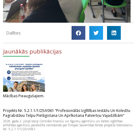
Dalīties
Jaunākās publikācijas
Mācības Pieaugušajiem.
Projekts Nr. 5.2.1.1/1/25/I/061 “Profesionālās Izglītības Iestāžu Un Koledžu
Pagrabstāvu Telpu Pielāgošana Un Aprīkošana Patvertņu Vajadzībām”
2026. gada 2. jūlijā starp Centrālo finanšu un līgumu aģentūru un Valsts izglītības
attīstības aģentūru parakstīta vienošanās par Eiropas Savienības fonda projekta īstenošanu
Nr. 5.2.1.1/1/25/I/061.