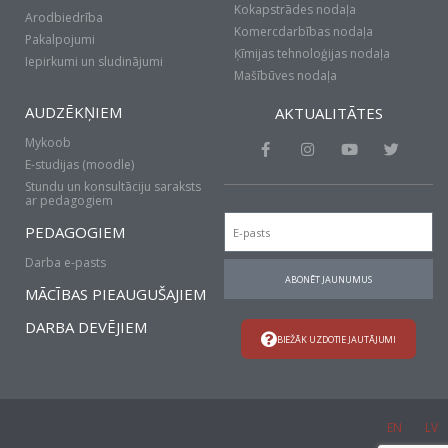
Kokapstrādes nodaļa
Arodbiedrība
Komercdarbības nodaļa
Pakalpojumi
Ķīmijas tehnoloģijas nodaļa
Iepirkumi un sludinājumi
Mašībūves nodaļa
AUDZĒKŅIEM
AKTUALITĀTES
Mykoob
F
I
Y
T
a
n
o
w
E-studijas (moodle)
c
s
u
i
Stundu un konsultāciju saraksts
e
t
t
t
ar pedagogiem
b
a
u
t
Email
o
g
b
e
PEDAGOGIEM
o
r
e
r
k
a
Darba e-pasts
-
m
ABONĒT JAUNUMUS
f
MĀCĪBAS PIEAUGUŠAJIEM
DARBA DEVĒJIEM
BIEŽĀK UZDOTIE JAUTĀJUMI
EN
LV