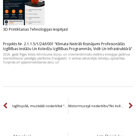
3D Printēšanas Tehnoloģijas Iespējas!
Projekts Nr. 2.1.1.5/1/24/I/001 “Klimata Neitrāli Risinājumi Profesionālās
Izglītības Iestāžu Un Koledžu Izglītības Programmās, Vidē Un Infrastruktūrā”
2026. gadā Rīgas Valsts tehnikuma būvju un inženiertehnisko sistēmu enerģijas patēriņa
monitorēšanai pieslēgta platforma Energodati. Ir veiktas sākotnējās lietotāju apmācības.
Turpinās arī apsaimniekošanas datu un
Prev
Izglītojošā, muzikālā nodarbībā “Ritma un skaņu pasaulē” darbosies A2-1, ATK1, DT1-2, DT3-2 un DT3-3 grupu audzēkņi
Motormuzejā nodarbību”No kvēlspuldzes līdz elektroauto” apmeklēs M2 grupas audzēkņi
Prev