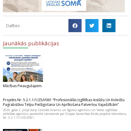
Dalīties
Jaunākās publikācijas
Mācības Pieaugušajiem.
Projekts Nr. 5.2.1.1/1/25/I/061 “Profesionālās Izglītības Iestāžu Un Koledžu
Pagrabstāvu Telpu Pielāgošana Un Aprīkošana Patvertņu Vajadzībām”
2026. gada 2. jūlijā starp Centrālo finanšu un līgumu aģentūru un Valsts izglītības
attīstības aģentūru parakstīta vienošanās par Eiropas Savienības fonda projekta īstenošanu
Nr. 5.2.1.1/1/25/I/061.