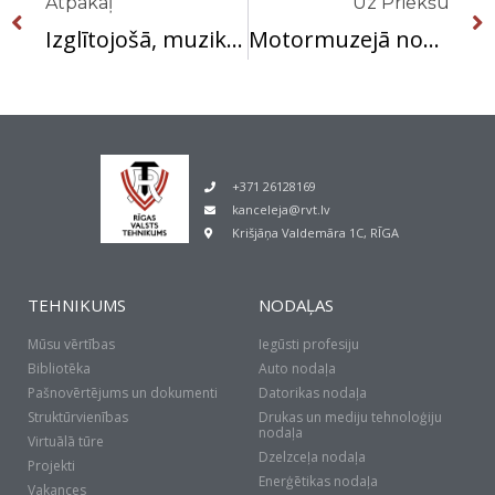
Atpakaļ
Uz Priekšu
Izglītojošā, muzikālā nodarbībā “Ritma un skaņu pasaulē” darbosies A2-1, ATK1, DT1-2, DT3-2 un DT3-3 grupu audzēkņi
Motormuzejā nodarbību”No kvēlspuldzes līdz elektroauto” apmeklēs M2 grupas audzēkņi
+371 26128169
kanceleja@rvt.lv
Krišjāņa Valdemāra 1C, RĪGA
TEHNIKUMS
NODAĻAS
Mūsu vērtības
Iegūsti profesiju
Bibliotēka
Auto nodaļa
Pašnovērtējums un dokumenti
Datorikas nodaļa
Struktūrvienības
Drukas un mediju tehnoloģiju
nodaļa
Virtuālā tūre
Dzelzceļa nodaļa
Projekti
Enerģētikas nodaļa
Vakances