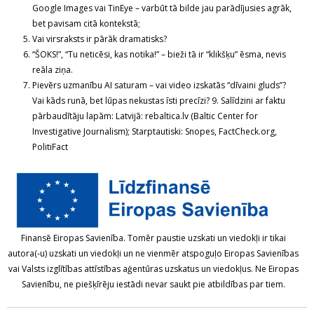
Google Images vai TinEye – varbūt tā bilde jau parādījusies agrāk,
bet pavisam citā kontekstā;
Vai virsraksts ir pārāk dramatisks?
“ŠOKS!”, “Tu neticēsi, kas notika!” – bieži tā ir “klikšķu” ēsma, nevis
reāla ziņa.
Pievērs uzmanību AI saturam – vai video izskatās “dīvaini gluds”?
Vai kāds runā, bet lūpas nekustas īsti precīzi? 9. Salīdzini ar faktu
pārbaudītāju lapām: Latvijā: rebaltica.lv (Baltic Center for
Investigative Journalism); Starptautiski: Snopes, FactCheck.org,
PolitiFact
Finansē Eiropas Savienība. Tomēr paustie uzskati un viedokļi ir tikai
autora(-u) uzskati un viedokļi un ne vienmēr atspoguļo Eiropas Savienības
vai Valsts izglītības attīstības aģentūras uzskatus un viedokļus. Ne Eiropas
Savienību, ne piešķīrēju iestādi nevar saukt pie atbildības par tiem.