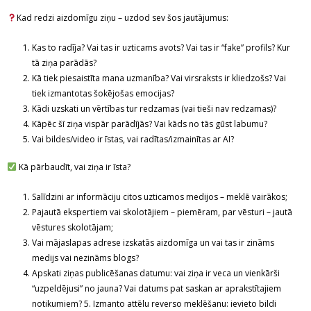
Kad redzi aizdomīgu ziņu – uzdod sev šos jautājumus:
Kas to radīja? Vai tas ir uzticams avots? Vai tas ir “fake” profils? Kur
tā ziņa parādās?
Kā tiek piesaistīta mana uzmanība? Vai virsraksts ir kliedzošs? Vai
tiek izmantotas šokējošas emocijas?
Kādi uzskati un vērtības tur redzamas (vai tieši nav redzamas)?
Kāpēc šī ziņa vispār parādījās? Vai kāds no tās gūst labumu?
Vai bildes/video ir īstas, vai radītas/izmainītas ar AI?
Kā pārbaudīt, vai ziņa ir īsta?
Salīdzini ar informāciju citos uzticamos medijos – meklē vairākos;
Pajautā ekspertiem vai skolotājiem – piemēram, par vēsturi – jautā
vēstures skolotājam;
Vai mājaslapas adrese izskatās aizdomīga un vai tas ir zināms
medijs vai nezināms blogs?
Apskati ziņas publicēšanas datumu: vai ziņa ir veca un vienkārši
“uzpeldējusi” no jauna? Vai datums pat saskan ar aprakstītajiem
notikumiem? 5. Izmanto attēlu reverso meklēšanu: ievieto bildi