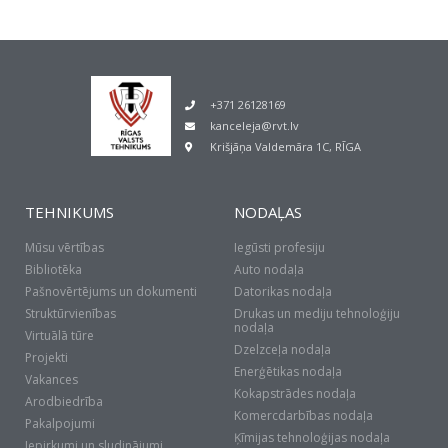
+371 26128169
kanceleja@rvt.lv
Krišjāņa Valdemāra 1C, RĪGA
TEHNIKUMS
NODAĻAS
Mūsu vērtības
Iegūsti profesiju
Bibliotēka
Auto nodaļa
Pašnovērtējums un dokumenti
Datorikas nodaļa
Struktūrvienības
Drukas un mediju tehnoloģiju
nodaļa
Virtuālā tūre
Dzelzceļa nodaļa
Projekti
Enerģētikas nodaļa
Vakances
Kokapstrādes nodaļa
Arodbiedrība
Komercdarbības nodaļa
Pakalpojumi
Ķīmijas tehnoloģijas nodaļa
Iepirkumi un sludinājumi