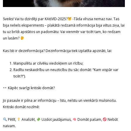
Sveiks! Vai tu dzirdēji par KAĶVID-2025?
-Tāda vīrusa nemaz nav. Tas
bija neliels eksperiments – plakātā redzamā informācija bija viltus ziņa, lai
tu uz brīdi apstātos un padomātu: Vai vienmēr var ticēt tam, ko redzam
un lasām?
Kas īsti ir dezinformācija? Dezinformācija tiek izplatīta apzināti, lai:
Manipulētu ar cilvēku viedokļiem un rīcību;
Radītu neskaidrību un neuzticību (tu sāc domāt: “Kam vispār var
ticēt?!”).
Kāpēc svarīgi kritiski domāt?
Jo pasaule ir pilna ar informāciju – īstu, neīstu un vienkārši mulsinošu.
Kritiski domāt nozīmē:
Pētīt,
Analizēt,
Uzdot jautājumus,
Domāt pašam,
Nebūt
naivam.