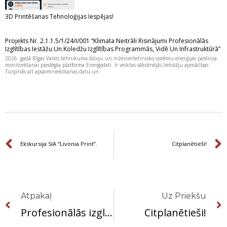
3D Printēšanas Tehnoloģijas Iespējas!
Projekts Nr. 2.1.1.5/1/24/I/001 “Klimata Neitrāli Risinājumi Profesionālās
Izglītības Iestāžu Un Koledžu Izglītības Programmās, Vidē Un Infrastruktūrā”
2026. gadā Rīgas Valsts tehnikuma būvju un inženiertehnisko sistēmu enerģijas patēriņa
monitorēšanai pieslēgta platforma Energodati. Ir veiktas sākotnējās lietotāju apmācības.
Turpinās arī apsaimniekošanas datu un
Prev
Ekskursija SIA “Livonia Print”.
Citplanētieši!
Prev
Atpakaļ
Uz Priekšu
Profesionālās izglītības iestādes “Alytaus profesinio rengimo centras” pārstāvju viesošanās Rīgas Valsts tehnikumā.
Citplanētieši!