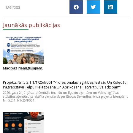
Dalīties
Jaunākās publikācijas
Mācības Pieaugušajiem.
Projekts Nr. 5.2.1.1/1/25/I/061 “Profesionālās Izglītības Iestāžu Un Koledžu
Pagrabstāvu Telpu Pielāgošana Un Aprīkošana Patvertņu Vajadzībām”
2026. gada 2. jūlijā starp Centrālo finanšu un līgumu aģentūru un Valsts izglītības
attīstības aģentūru parakstīta vienošanās par Eiropas Savienības fonda projekta īstenošanu
Nr. 5.2.1.1/1/25/I/061.