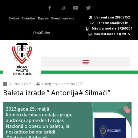
Skip
F
I
Y
T
to
a
n
o
w
c
s
u
i
content
Uzņemšana 29905752
E-klase
E-studijas
E-pasts
Stundu saraksts
e
t
t
t
uznemsana@rvt.lv
b
a
u
t
Mācību nodaļa 27260004
o
g
b
e
Virtuālā tūre
macibu.nodala@rvt.lv
o
r
e
r
k
a
-
m
f
+371 67324146
22.maijs, 2023
Latvijas skolas soma 2022
Baleta izrāde ” Antonija# Silmači”