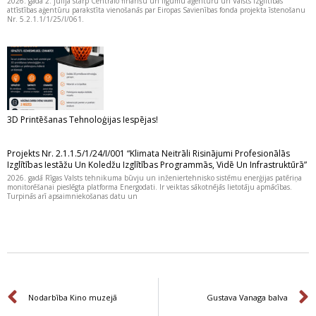
2026. gada 2. jūlijā starp Centrālo finanšu un līgumu aģentūru un Valsts izglītības
attīstības aģentūru parakstīta vienošanās par Eiropas Savienības fonda projekta īstenošanu
Nr. 5.2.1.1/1/25/I/061.
3D Printēšanas Tehnoloģijas Iespējas!
Projekts Nr. 2.1.1.5/1/24/I/001 “Klimata Neitrāli Risinājumi Profesionālās
Izglītības Iestāžu Un Koledžu Izglītības Programmās, Vidē Un Infrastruktūrā”
2026. gadā Rīgas Valsts tehnikuma būvju un inženiertehnisko sistēmu enerģijas patēriņa
monitorēšanai pieslēgta platforma Energodati. Ir veiktas sākotnējās lietotāju apmācības.
Turpinās arī apsaimniekošanas datu un
Prev
Nodarbība Kino muzejā
Gustava Vanaga balva