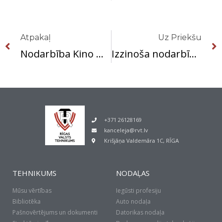
Prev
Atpakaļ
Uz Priekšu
Nodarbība Kino muzejā
Izzinoša nodarbība Latvijas Nacionālajā teātrī
+371 26128169
kanceleja@rvt.lv
Krišjāņa Valdemāra 1C, RĪGA
TEHNIKUMS
NODAĻAS
Mūsu vērtības
Iegūsti profesiju
Bibliotēka
Auto nodaļa
Pašnovērtējums un dokumenti
Datorikas nodaļa