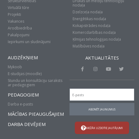
Struktūrvienības
Drukas un mediju tehnoloģiju
nodaļa
Virtuālā tūre
Dzelzceļa nodaļa
Projekti
Enerģētikas nodaļa
Vakances
Kokapstrādes nodaļa
Arodbiedrība
Komercdarbības nodaļa
Pakalpojumi
Ķīmijas tehnoloģijas nodaļa
Iepirkumi un sludinājumi
Mašībūves nodaļa
AUDZĒKŅIEM
AKTUALITĀTES
Mykoob
F
I
Y
T
a
n
o
w
E-studijas (moodle)
c
s
u
i
Stundu un konsultāciju saraksts
e
t
t
t
ar pedagogiem
b
a
u
t
Email
o
g
b
e
PEDAGOGIEM
o
r
e
r
k
a
Darba e-pasts
-
m
ABONĒT JAUNUMUS
f
MĀCĪBAS PIEAUGUŠAJIEM
DARBA DEVĒJIEM
BIEŽĀK UZDOTIE JAUTĀJUMI