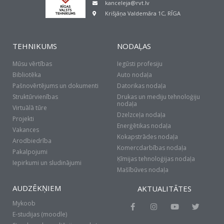
kanceleja@rvt.lv
Krišjāņa Valdemāra 1C, RĪGA
TEHNIKUMS
NODAĻAS
Mūsu vērtības
Iegūsti profesiju
Bibliotēka
Auto nodaļa
Pašnovērtējums un dokumenti
Datorikas nodaļa
Struktūrvienības
Drukas un mediju tehnoloģiju
nodaļa
Virtuālā tūre
Dzelzceļa nodaļa
Projekti
Enerģētikas nodaļa
Vakances
Kokapstrādes nodaļa
Arodbiedrība
Komercdarbības nodaļa
Pakalpojumi
Ķīmijas tehnoloģijas nodaļa
Iepirkumi un sludinājumi
Mašībūves nodaļa
AUDZĒKŅIEM
AKTUALITĀTES
Mykoob
F
I
Y
T
a
n
o
w
E-studijas (moodle)
c
s
u
i