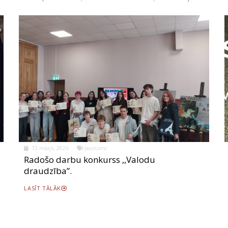
13 maijs, 2026
Jaunumi
Radošo darbu konkurss ,,Valodu
draudzība”.
LASĪT TĀLĀK