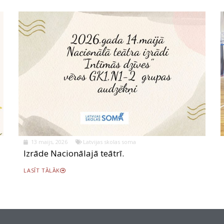
13 maijs, 2026
Latvijas skolas soma
Izrāde Nacionālajā teātrī.
LASĪT TĀLĀK