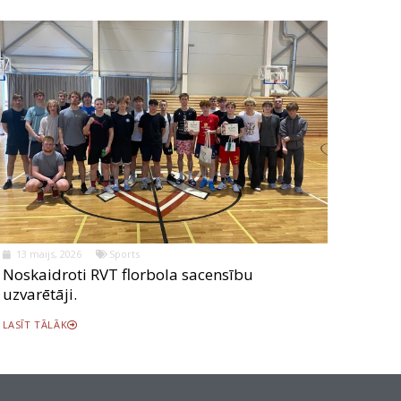
13 maijs, 2026
Sports
Noskaidroti RVT florbola sacensību
uzvarētāji.
LASĪT TĀLĀK