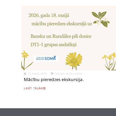
13 maijs, 2026
Latvijas skolas soma
Mācību pieredzes ekskursija.
LASĪT TĀLĀK