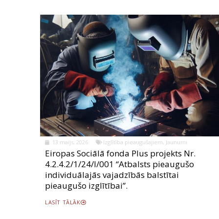
13 maijs, 2026
Izglītība pieaugušajiem
,
Jaunumi
Eiropas Sociālā fonda Plus projekts Nr.
4.2.4.2/1/24/I/001 “Atbalsts pieaugušo
individuālajās vajadzībās balstītai
pieaugušo izglītībai”.
LASĪT TĀLĀK