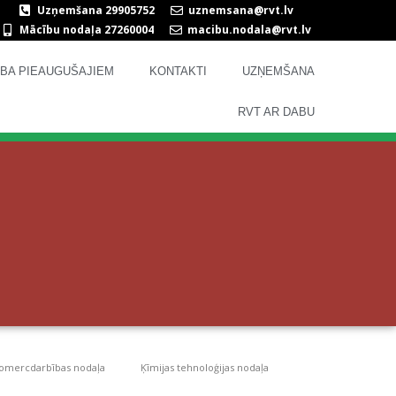
Uzņemšana 29905752
uznemsana@rvt.lv
Mācību nodaļa 27260004
macibu.nodala@rvt.lv
TĪBA PIEAUGUŠAJIEM
KONTAKTI
UZŅEMŠANA
RVT AR DABU
omercdarbības nodaļa
Ķīmijas tehnoloģijas nodaļa