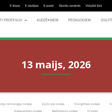
E-klase
E-studijas
E-pasts
Stundu saraksts
Virtuālā tūre
TI PROFESIJU
AUDZĒKŅIEM
PEDAGOGIEM
IZGLĪ
13 maijs, 2026
diju tehnoloģiju nodaļa
Dzelzceļa nodaļa
Enerģētikas nodaļa
K
Kokapstrādes nodaļa
Mašīnbūves nodaļa
Projekti