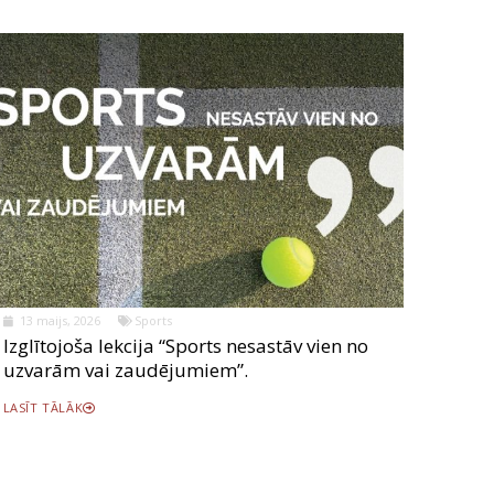
13 maijs, 2026
Sports
Izglītojoša lekcija “Sports nesastāv vien no
uzvarām vai zaudējumiem”.
LASĪT TĀLĀK