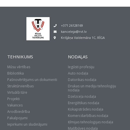
+371 26128169
kanceleja@rvt.lv
Krišjāņa Valdemāra 1C, RĪGA
TEHNIKUMS
NODAĻAS
Mūsu vērtības
Iegūsti profesiju
Bibliotēka
Auto nodaļa
Pašnovērtējums un dokumenti
Datorikas nodaļa
Struktūrvienības
Drukas un mediju tehnoloģiju
nodaļa
Virtuālā tūre
Dzelzceļa nodaļa
Projekti
Enerģētikas nodaļa
Vakances
Kokapstrādes nodaļa
Arodbiedrība
Komercdarbības nodaļa
Pakalpojumi
Ķīmijas tehnoloģijas nodaļa
Iepirkumi un sludinājumi
Mašībūves nodaļa