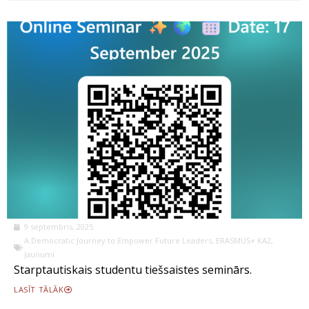
9 septembris, 2025
A Democratic Journey to Empower Future Leaders
,
ERASMUS+ KA2
,
Jaunumi
Starptautiskais studentu tiešsaistes seminārs.
LASĪT TĀLĀK